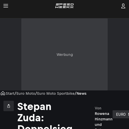
Werbung
Start
/
Euro Moto
/
Euro Moto Sportbike
/
News
Stepan
RB
Von
EURO 
Rowena
Zuda:
Hinzmann
und
Doppelsieg