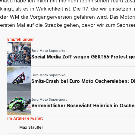
«Also habe ich mich mit meinem technischen Team zusam
klingt, als es in Wirklichkeit ist. Die R7, die wir einset
der WM die Vorgängerversion gefahren wird. Das Moto
ersten Mal auf die Strecke gehen, bevor wir zum Sachsen
Empfehlungen
Euro Moto Superbike
Social Media Zoff wegen GERT56-Protest g
Euro Moto Superbike
Smits-Crash bei Euro Moto Oschersleben: D
Euro Moto Supersport
Vermeintlicher Bösewicht Heinrich in Osche
Im Artikel erwähnt
Max Stauffer