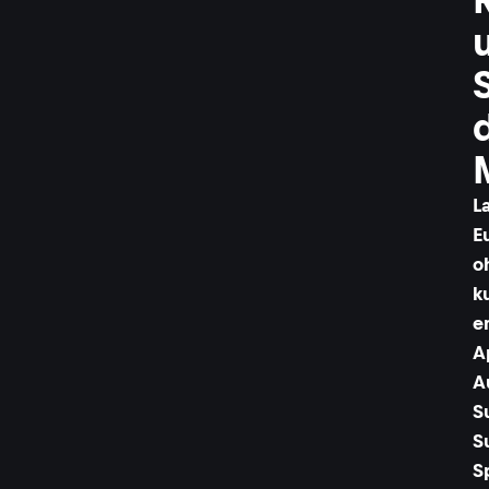
L
E
o
k
e
A
A
S
S
S