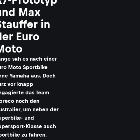
und Max
Stauffer in
der Euro
Moto
ange sah es nach einer
uro Moto Sportbike
hne Yamaha aus. Doch
urz vor knapp
ngagierte das Team
preco noch den
ustralier, um neben der
uperbike- und
upersport-Klasse auch
portbike zu fahren.