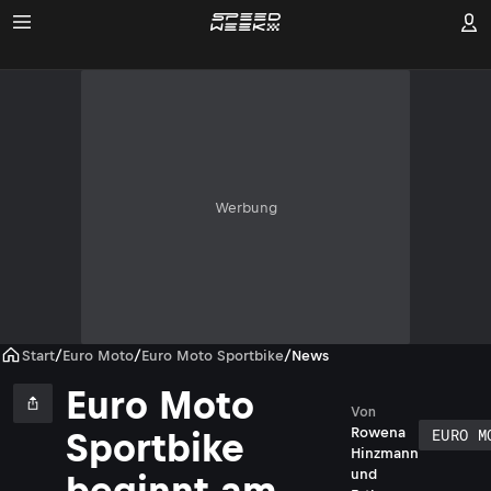
Werbung
Start
/
Euro Moto
/
Euro Moto Sportbike
/
News
Euro Moto
RB
Von
EURO M
Rowena
Sportbike
Hinzmann
und
beginnt am