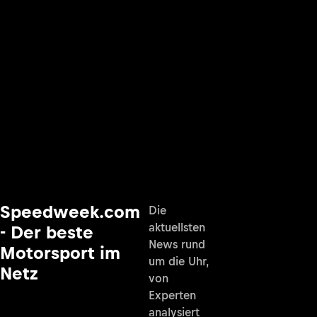
Speedweek.com
Die
aktuellsten
- Der beste
News rund
Motorsport im
um die Uhr,
Netz
von
Experten
analysiert