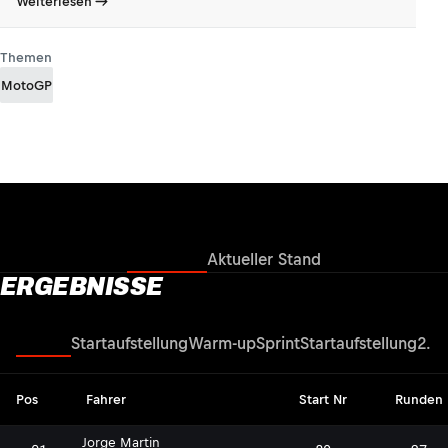
Weiterlesen
Themen
MotoGP
Ergebnisse
Aktueller Stand
ERGEBNISSE
Rennen
Startaufstellung
Warm-up
Sprint
Startaufstellung
2. Q
Pos
Fahrer
Start Nr
Runden
Jorge Martin