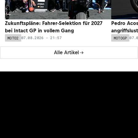
Zukunftspläne: Fahrer-Selektion für 2027
Pedro Acos
bei Intact GP in vollem Gang
angriffslus
07.08.2026 - 21:57
07.
MOTO2
MOTOGP
Alle Artikel