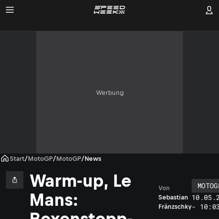
Werbung
Start
/
MotoGP
/
MotoGP
/
News
Warm-up, Le
MOTOG
Von
Mans:
10.05.
Sebastian
- 10:0
Fränzschky
Boxenstopp-