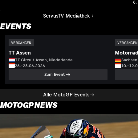
6
ServusTV Mediathek
EVENTS
VERGANGEN
VERGANGEN
TT Assen
Motorrad
TT Circuit Assen, Niederlande
Sachsenr
26.–28.06.2026
10.–12.
Zum Event
Alle MotoGP Events
MOTOGP NEWS