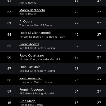
01
89
27
Aprilia Racing
Marco Bezzecchi
02
72
27
Aprilia Racing
Ai Ogura
03
79
27
Trackhouse MotoGP Team
Fabio Di Giannantonio
04
49
27
Pertamina Enduro VR46 Racing Team
Pedro Acosta
05
37
27
Red Bull KTM Factory Racing
Fabio Quartararo
06
20
27
Monster Energy Yamaha MotoGP
Enea Bastianini
07
23
27
Red Bull KTM Factory Racing
Raúl Fernández
08
25
27
Trackhouse MotoGP Team
Fermin Aldeguer
09
54
27
BK8 Gresini Racing MotoGP
Luca Marini
10
10
27
Honda HRC Castrol