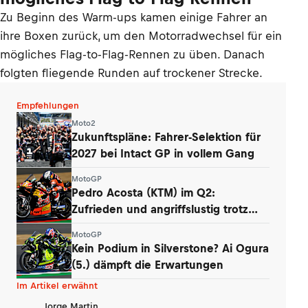
Zu Beginn des Warm-ups kamen einige Fahrer an
ihre Boxen zurück, um den Motorradwechsel für ein
mögliches Flag-to-Flag-Rennen zu üben. Danach
folgten fliegende Runden auf trockener Strecke.
Empfehlungen
Moto2
Zukunftspläne: Fahrer-Selektion für
2027 bei Intact GP in vollem Gang
MotoGP
Pedro Acosta (KTM) im Q2:
Zufrieden und angriffslustig trotz
zweier Stürze
MotoGP
Kein Podium in Silverstone? Ai Ogura
(5.) dämpft die Erwartungen
Im Artikel erwähnt
Jorge Martin