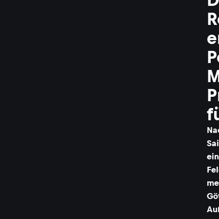
R
e
P
M
P
f
Na
Sa
ei
Fe
me
Göt
Au