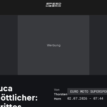
Werbung
uca
Von
EURO MOTO SUPERSPO
Thorsten
öttlicher:
02.07.2026 - 07:44
Horn
rittes