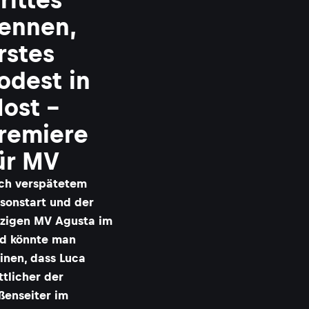
ennen,
rstes
odest in
ost –
remiere
ür MV
ch verspätetem
isonstart und der
nzigen MV Agusta im
ld könnte man
inen, dass Luca
tlicher der
ßenseiter im