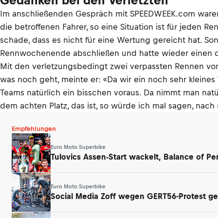
Gedanken bei den Verletzten
Im anschließenden Gespräch mit SPEEDWEEK.com waren s
die betroffenen Fahrer, so eine Situation ist für jeden R
schade, dass es nicht für eine Wertung gereicht hat. S
Rennwochenende abschließen und hatte wieder einen dri
Mit den verletzungsbedingt zwei verpassten Rennen vom S
was noch geht, meinte er: «Da wir ein noch sehr kleines 
Teams natürlich ein bisschen voraus. Da nimmt man natür
dem achten Platz, das ist, so würde ich mal sagen, n
Empfehlungen
Euro Moto Superbike
Tulovics Assen-Start wackelt, Balance of
Euro Moto Superbike
Social Media Zoff wegen GERT56-Protest g