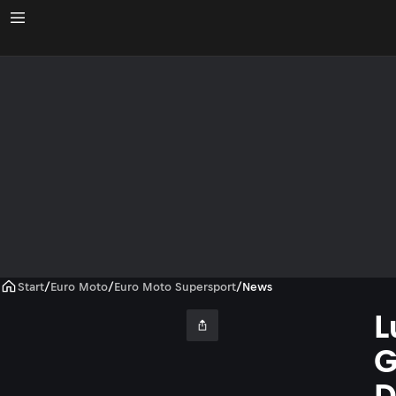
Start
/
Euro Moto
/
Euro Moto Supersport
/
News
L
G
D