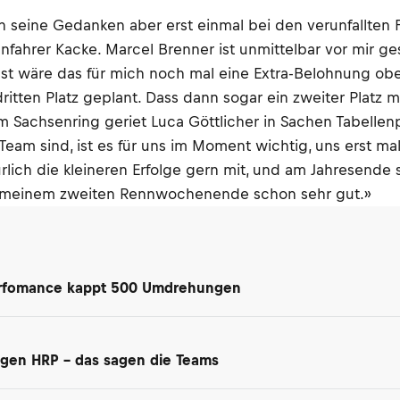
eine Gedanken aber erst einmal bei den verunfallten F
ennfahrer Kacke. Marcel Brenner ist unmittelbar vor mir ge
onst wäre das für mich noch mal eine Extra-Belohnung ob
tten Platz geplant. Dass dann sogar ein zweiter Platz 
achsenring geriet Luca Göttlicher in Sachen Tabellenplat
Team sind, ist es für uns im Moment wichtig, uns erst ma
lich die kleineren Erfolge gern mit, und am Jahresende s
ach meinem zweiten Rennwochenende schon sehr gut.»
 Perfomance kappt 500 Umdrehungen
egen HRP – das sagen die Teams