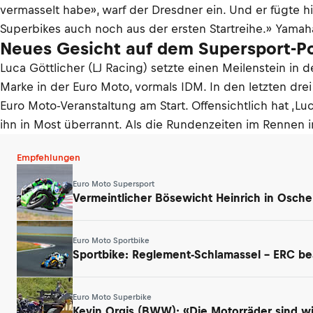
vermasselt habe», warf der Dresdner ein. Und er fügte h
Superbikes auch noch aus der ersten Startreihe.» Yamah
Neues Gesicht auf dem Supersport-P
Luca Göttlicher (LJ Racing) setzte einen Meilenstein in 
Marke in der Euro Moto, vormals IDM. In den letzten drei 
Euro Moto-Veranstaltung am Start. Offensichtlich hat ‚Lu
ihn in Most überrannt. Als die Rundenzeiten im Rennen 
Empfehlungen
Euro Moto Supersport
Vermeintlicher Bösewicht Heinrich in Osche
Euro Moto Sportbike
Sportbike: Reglement-Schlamassel – ERC be
Euro Moto Superbike
Kevin Orgis (BWW): «Die Motorräder sind w