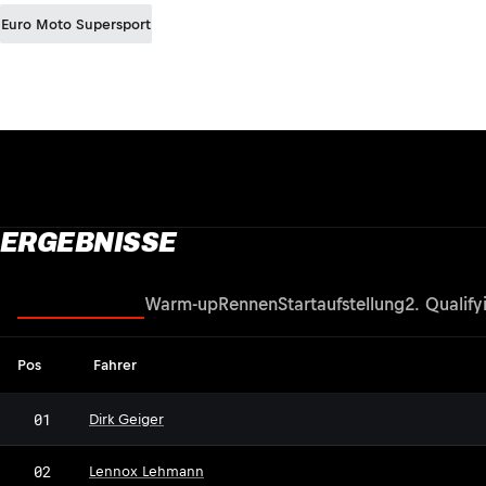
Euro Moto Supersport
ERGEBNISSE
Startaufstellung
Warm-up
Rennen
Startaufstellung
2. Qualify
Pos
Fahrer
01
Dirk Geiger
LL
02
Lennox Lehmann