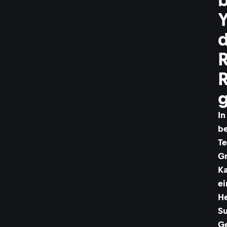
d
R
g
In
be
Te
G
Ka
ei
He
Su
G