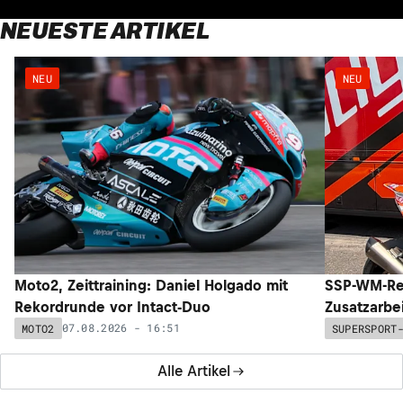
NEUESTE ARTIKEL
NEU
NEU
Moto2, Zeittraining: Daniel Holgado mit
SSP-WM-Re
Rekordrunde vor Intact-Duo
Zusatzarbe
07.08.2026 - 16:51
MOTO2
SUPERSPORT
Alle Artikel