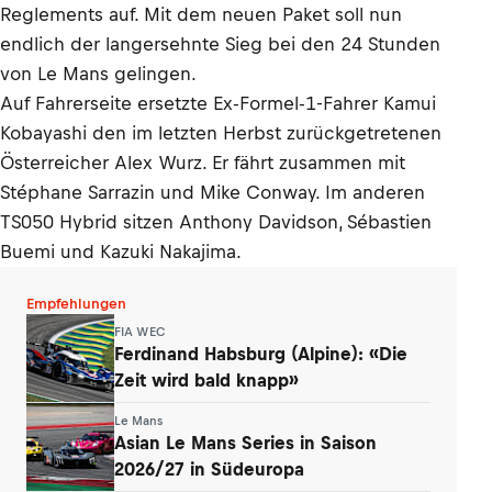
Reglements auf. Mit dem neuen Paket soll nun
endlich der langersehnte Sieg bei den 24 Stunden
von Le Mans gelingen.
Auf Fahrerseite ersetzte Ex-Formel-1-Fahrer Kamui
Kobayashi den im letzten Herbst zurückgetretenen
Österreicher Alex Wurz. Er fährt zusammen mit
Stéphane Sarrazin und Mike Conway. Im anderen
TS050 Hybrid sitzen Anthony Davidson, Sébastien
Buemi und Kazuki Nakajima.
Empfehlungen
FIA WEC
Ferdinand Habsburg (Alpine): «Die
Zeit wird bald knapp»
Le Mans
Asian Le Mans Series in Saison
2026/27 in Südeuropa