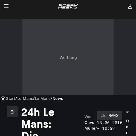
Werbung
Start
/
Le Mans
/
Le Mans
/
News
24h Le
LE MANS
Von
Mans:
D
13.06.2016
Oliver
e
- 10:52
Müller
Die
r