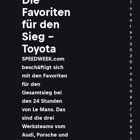
T
o
Favoriten
y
o
für den
t
a
Sieg -
T
S
Toyota
0
2
SPEEDWEEK.com
0
beschäftigt sich
v
o
mit den Favoriten
n
für den
1
9
Gesamtsieg bei
9
den 24 Stunden
8
von Le Mans. Das
/
1
sind die drei
9
Werksteams vom
9
9
Audi, Porsche und
©