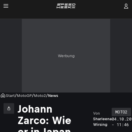
Werbung
Start
/
MotoGP
/
Moto2
/
News
Johann
MOTO2
Von
Zarco: Wie
04.10.20
Sharleena
- 11:46
Wirsing
er in Japan