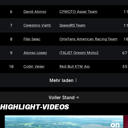
6
1
David Alonso
CFMOTO Aspar Team
7
1
Celestino Vietti
SpeedRS Team
8
1
Filip Salac
OnlyFans American Racing Team
9
67
Alonso Lopez
ITALJET Gresini Moto2
10
55
Collin Veijer
Red Bull KTM Ajo
Mehr laden
Voller Stand
HIGHLIGHT-VIDEOS