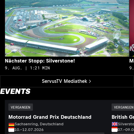
Nächster Stopp: Silverstone!
M
9. AUG. | 1:21 MIN
9
ServusTV Mediathek
EVENTS
VERGANGEN
VERGANGEN
Motorrad Grand Prix Deutschland
British G
Sachsenring, Deutschland
Silversto
10.–12.07.2026
07.–09.