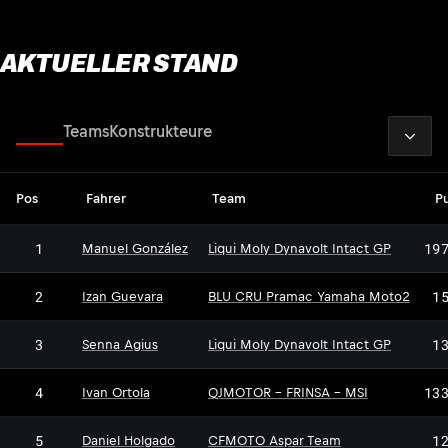
AKTUELLER STAND
2026
Fahrer
Teams
Konstrukteure
Pos
Fahrer
Team
P
1
19
Manuel González
Liqui Moly Dynavolt Intact GP
2
1
Izan Guevara
BLU CRU Pramac Yamaha Moto2
3
1
Senna Agius
Liqui Moly Dynavolt Intact GP
4
13
Ivan Ortola
QJMOTOR - FRINSA - MSI
5
1
Daniel Holgado
CFMOTO Aspar Team