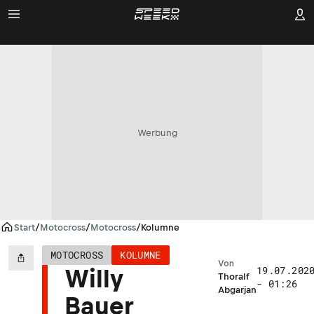
Werbung
Start
/
Motocross
/
Motocross
/
Kolumne
MOTOCROSS
KOLUMNE
Von
19.07.202
Willy
Thoralf
- 01:26
Abgarjan
Bauer