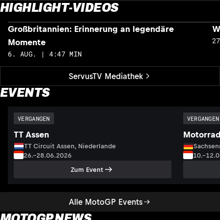
HIGHLIGHT-VIDEOS
Großbritannien: Erinnerung an legendäre
W
2
Momente
6. AUG. | 4:47 MIN
ServusTV Mediathek
EVENTS
VERGANGEN
VERGANGEN
TT Assen
Motorrad
TT Circuit Assen, Niederlande
Sachsenr
26.–28.06.2026
10.–12.
Zum Event
Alle MotoGP Events
MOTOGP NEWS