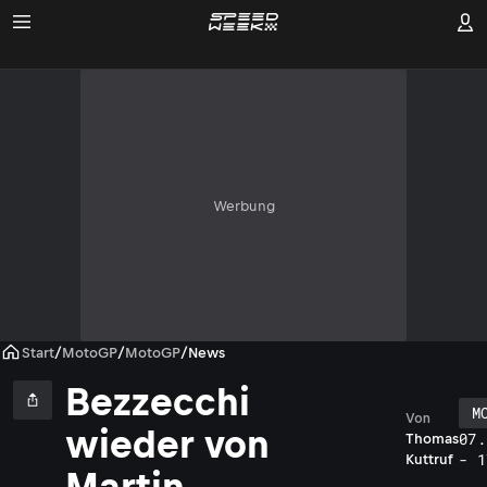
Werbung
Start
/
MotoGP
/
MotoGP
/
News
Bezzecchi
M
Von
wieder von
07.
Thomas
- 1
Kuttruf
Martin