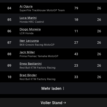
Ai Ogura
04
79
26
SuperFile Trackhouse MotoGP Team
Luca Marini
05
10
26
Honda HRC Castrol
Diogo Moreira
06
11
26
LCR Honda
Iker Lecuona
07
27
26
BK8 Gresini Racing MotoGP
Jack Miller
08
43
26
Prima Pramac Yamaha MotoGP
Enea Bastianini
09
23
26
Red Bull KTM Factory Racing
Brad Binder
10
33
26
Red Bull KTM Factory Racing
Mehr laden
Voller Stand