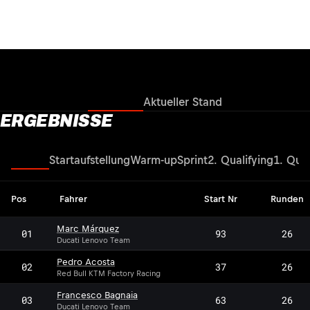
Ergebnisse
Aktueller Stand
ERGEBNISSE
Rennen
Startaufstellung
Warm-up
Sprint
2. Qualifying
1. Qual
Pos
Fahrer
Start Nr
Runden
Marc Márquez
01
93
26
Ducati Lenovo Team
Pedro Acosta
02
37
26
Red Bull KTM Factory Racing
Francesco Bagnaia
03
63
26
Ducati Lenovo Team