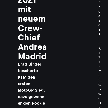
Bi
mit
n
d
neuem
er
2
Crew-
0
1
9
Chief
i
m
Andres
Aj
o-
Madrid
T
e
Brad Binder
a
bescherte
m
m
KTM den
it
ersten
C
re
MotoGP-Sieg,
w
dazu gewann
-
er den Rookie
C
hi