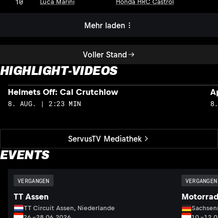
10
Luca Marini
Honda HRC Castrol
Mehr laden
Voller Stand
HIGHLIGHT-VIDEOS
Helmets Off: Cal Crutchlow
A
8. AUG. | 2:23 MIN
8
ServusTV Mediathek
EVENTS
VERGANGEN
VERGANGEN
TT Assen
Motorrad
TT Circuit Assen, Niederlande
Sachsenr
26.–28.06.2026
10.–12.