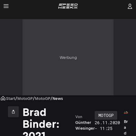
Werbung
Start
/
MotoGP
/
MotoGP
/
News
Brad
MOTOGP
Von
Binder:
Br
26.11.2020
Günther
a
- 11:25
Wiesinger
2021
d