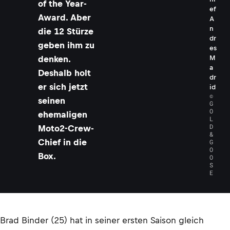
of the Year-
ef
Award. Aber
A
n
die 12 Stürze
dr
geben ihm zu
es
denken.
M
a
Deshalb holt
dr
er sich jetzt
id
©
seinen
G
O
ehemaligen
L
D
Moto2-Crew-
&
Chief in die
G
O
Box.
O
S
E
Brad Binder (25) hat in seiner ersten Saison gleich