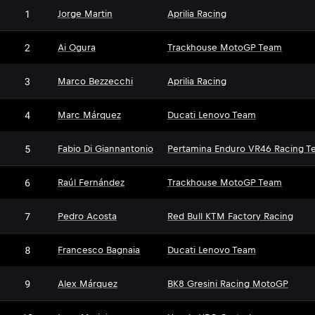
1
Jorge Martin
Aprilia Racing
2
Ai Ogura
Trackhouse MotoGP Team
3
Marco Bezzecchi
Aprilia Racing
4
Marc Márquez
Ducati Lenovo Team
5
Fabio Di Giannantonio
Pertamina Enduro VR46 Racing T
6
Raúl Fernández
Trackhouse MotoGP Team
7
Pedro Acosta
Red Bull KTM Factory Racing
8
Francesco Bagnaia
Ducati Lenovo Team
9
Alex Márquez
BK8 Gresini Racing MotoGP