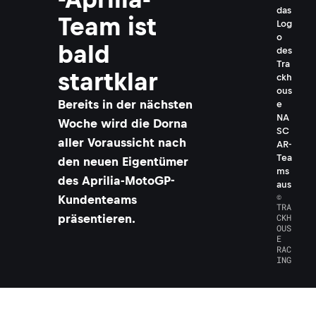
das
Team ist
Log
o
bald
des
Tra
startklar
ckh
ous
Bereits in der nächsten
e
NA
Woche wird die Dorna
SC
aller Voraussicht nach
AR-
Tea
den neuen Eigentümer
ms
des Aprilia-MotoGP-
aus
©
Kundenteams
TRA
CKH
präsentieren.
OUS
E
RAC
ING