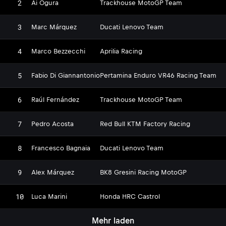
2
Ai Ogura
Trackhouse MotoGP Team
3
Marc Márquez
Ducati Lenovo Team
4
Marco Bezzecchi
Aprilia Racing
5
Fabio Di Giannantonio
Pertamina Enduro VR46 Racing Team
6
Raúl Fernández
Trackhouse MotoGP Team
7
Pedro Acosta
Red Bull KTM Factory Racing
8
Francesco Bagnaia
Ducati Lenovo Team
9
Alex Márquez
BK8 Gresini Racing MotoGP
10
Luca Marini
Honda HRC Castrol
Mehr laden