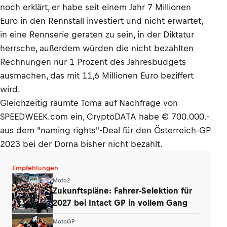
noch erklärt
, er habe seit einem Jahr 7 Millionen
Euro in den Rennstall investiert und nicht erwartet,
in eine Rennserie geraten zu sein, in der Diktatur
herrsche, außerdem würden die nicht bezahlten
Rechnungen nur 1 Prozent des Jahresbudgets
ausmachen, das mit 11,6 Millionen Euro beziffert
wird.
Gleichzeitig räumte Toma auf Nachfrage von
SPEEDWEEK.com ein, CryptoDATA habe € 700.000.-
aus dem "naming rights"-Deal für den Österreich-GP
2023 bei der Dorna bisher nicht bezahlt.
Empfehlungen
Moto2
Zukunftspläne: Fahrer-Selektion für
2027 bei Intact GP in vollem Gang
MotoGP