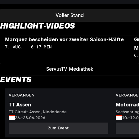
Voller Stand
HIGHLIGHT-VIDEOS
Marquez bescheiden vor zweiter Saison-Hälfte
G
7. AUG. | 6:17 MIN
M
6
ServusTV Mediathek
EVENTS
VERGANGEN
VERGANGE
TT Assen
Motorrad
TT Circuit Assen, Niederlande
Sachsenring
26.–28.06.2026
10.–12.
Zum Event