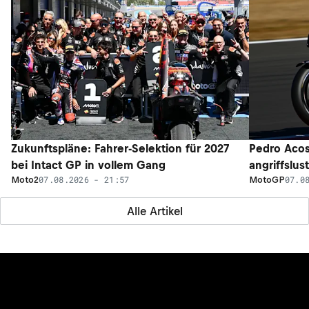
Zukunftspläne: Fahrer-Selektion für 2027
Pedro Acos
bei Intact GP in vollem Gang
angriffslus
07.08.2026 - 21:57
07.0
Moto2
MotoGP
Alle Artikel