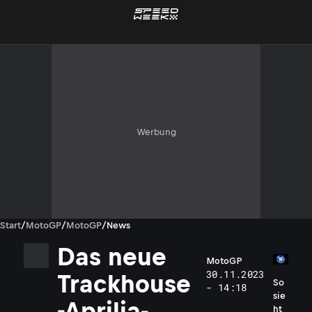
Werbung
Start
/
MotoGP
/
MotoGP
/
News
Das neue
MotoGP
30.11.2023
Trackhouse
So
- 14:18
sie
-Aprilia-
ht