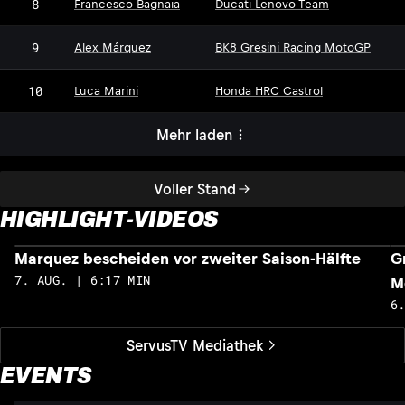
8
Francesco Bagnaia
Ducati Lenovo Team
9
Alex Márquez
BK8 Gresini Racing MotoGP
10
Luca Marini
Honda HRC Castrol
Mehr laden
Voller Stand
HIGHLIGHT-VIDEOS
Marquez bescheiden vor zweiter Saison-Hälfte
G
7. AUG. | 6:17 MIN
M
6
ServusTV Mediathek
EVENTS