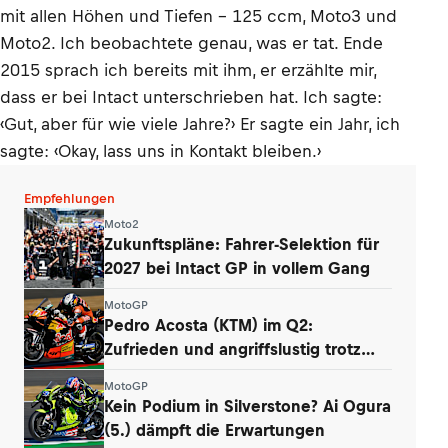
mit allen Höhen und Tiefen – 125 ccm, Moto3 und
Moto2. Ich beobachtete genau, was er tat. Ende
2015 sprach ich bereits mit ihm, er erzählte mir,
dass er bei Intact unterschrieben hat. Ich sagte:
‹Gut, aber für wie viele Jahre?› Er sagte ein Jahr, ich
sagte: ‹Okay, lass uns in Kontakt bleiben.›
Empfehlungen
Moto2
Zukunftspläne: Fahrer-Selektion für
2027 bei Intact GP in vollem Gang
MotoGP
Pedro Acosta (KTM) im Q2:
Zufrieden und angriffslustig trotz
zweier Stürze
MotoGP
Kein Podium in Silverstone? Ai Ogura
(5.) dämpft die Erwartungen