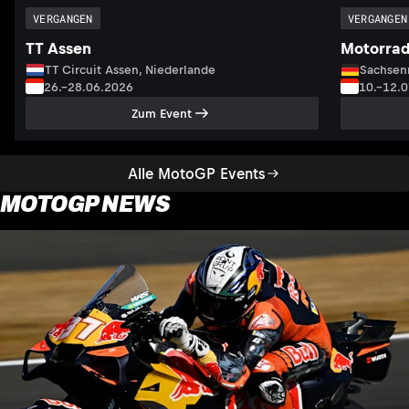
VERGANGEN
VERGANGEN
TT Assen
Motorrad
TT Circuit Assen, Niederlande
Sachsenr
26.–28.06.2026
10.–12.
Zum Event
Alle MotoGP Events
MOTOGP NEWS