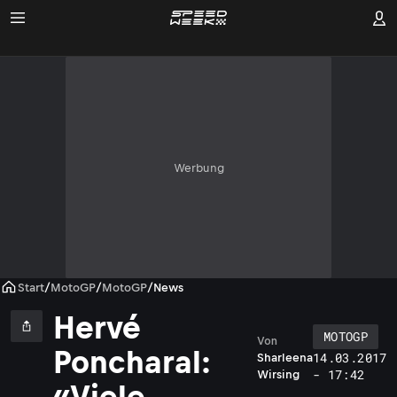
Werbung
Start
/
MotoGP
/
MotoGP
/
News
Hervé
MOTOGP
Von
Poncharal:
14.03.2017
Sharleena
- 17:42
Wirsing
«Viele