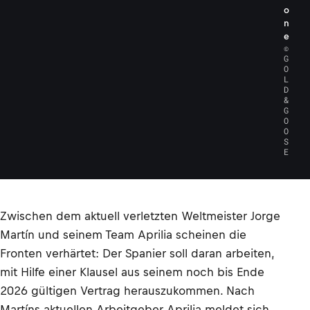
o
n
e
©
G
O
L
D
&
G
O
O
S
E
Zwischen dem aktuell verletzten Weltmeister Jorge
Martín und seinem Team Aprilia scheinen die
Fronten verhärtet: Der Spanier soll daran arbeiten,
mit Hilfe einer Klausel aus seinem noch bis Ende
2026 gültigen Vertrag herauszukommen. Nach
Martíns aktuellen Arbeitgeber Aprilia meldet sich