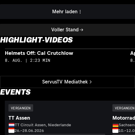
Mehr laden
Voller Stand
HIGHLIGHT-VIDEOS
Helmets Off: Cal Crutchlow
A
8. AUG. | 2:23 MIN
8
ServusTV Mediathek
EVENTS
VERGANGEN
VERGANGEN
TT Assen
Motorrad
TT Circuit Assen, Niederlande
Sachsenr
26.–28.06.2026
10.–12.