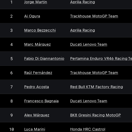
1
Jorge Martin
Aprilia Racing
2
Ai Ogura
Trackhouse MotoGP Team
3
Marco Bezzecchi
Aprilia Racing
4
Marc Márquez
Ducati Lenovo Team
5
Fabio Di Giannantonio
Pertamina Enduro VR46 Racing T
6
Raúl Fernández
Trackhouse MotoGP Team
7
Pedro Acosta
Red Bull KTM Factory Racing
8
Francesco Bagnaia
Ducati Lenovo Team
9
Alex Márquez
BK8 Gresini Racing MotoGP
10
Luca Marini
Honda HRC Castrol