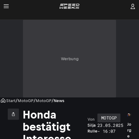
Werbung
Start
/
MotoGP
/
MotoGP
/
News
Honda
MOTOGP
Von
bestätigt
Jo
23.05.2025
Silja
rg
- 16:07
Rulle
Interesse
e