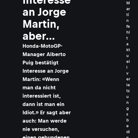
M
an Jorge
ar
tí
Martin,
n
fe
hl
aber…
t
a
Honda-MotoGP-
kt
Manager Alberto
u
el
Puig bestätigt
l
Interesse an Jorge
v
Martin: «Wenn
er
le
man da nicht
tz
interessiert ist,
u
n
dann ist man ein
g
Idiot.» Er sagt aber
s
b
auch: Man werde
e
nie versuchen,
di
einen gebundenen
n