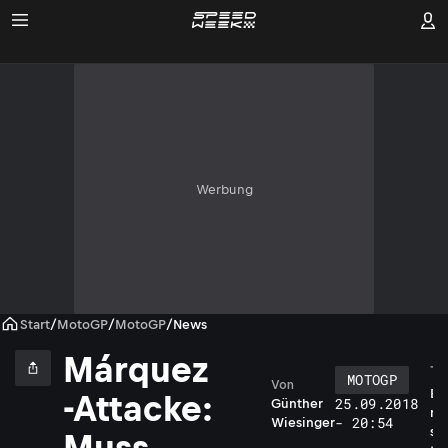
Werbung
Start
/
MotoGP
/
MotoGP
/
News
Márquez
MOTOGP
Von
E
-Attacke:
25.09.2018
Günther
r
- 20:54
Wiesinger
s
Muss