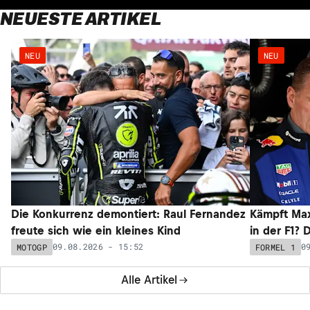
NEUESTE ARTIKEL
NEU
NEU
Die Konkurrenz demontiert: Raul Fernandez
Kämpft Max
freute sich wie ein kleines Kind
in der F1? 
09.08.2026 - 15:52
0
MOTOGP
FORMEL 1
Alle Artikel