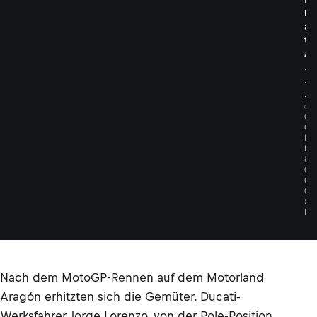
l
a
t
z
.
.
.
©
G
O
L
D
&
G
O
O
S
E
Nach dem MotoGP-Rennen auf dem Motorland
Aragón erhitzten sich die Gemüter. Ducati-
Werksfahrer Jorge Lorenzo, von der Pole-Position