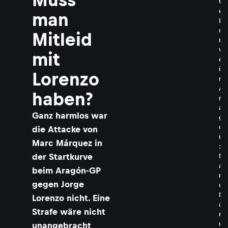
t
e
man
K
u
Mitleid
r
v
mit
e
i
Lorenzo
n
A
haben?
r
a
Ganz harmlos war
g
ó
die Attacke von
n
Marc Márquez in
:
der Startkurve
M
a
beim Aragón-GP
r
gegen Jorge
c
M
Lorenzo nicht. Eine
á
Strafe wäre nicht
r
q
unangebracht