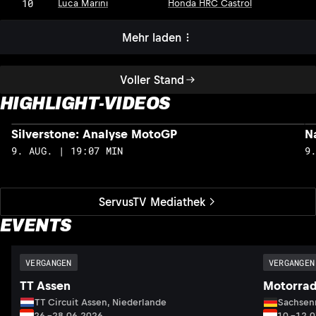
10
Luca Marini
Honda HRC Castrol
Mehr laden
Voller Stand
HIGHLIGHT-VIDEOS
Silverstone: Analyse MotoGP
N
9. AUG. | 19:07 MIN
9
ServusTV Mediathek
EVENTS
VERGANGEN
VERGANGEN
TT Assen
Motorrad
TT Circuit Assen, Niederlande
Sachsenr
26.–28.06.2026
10.–12.