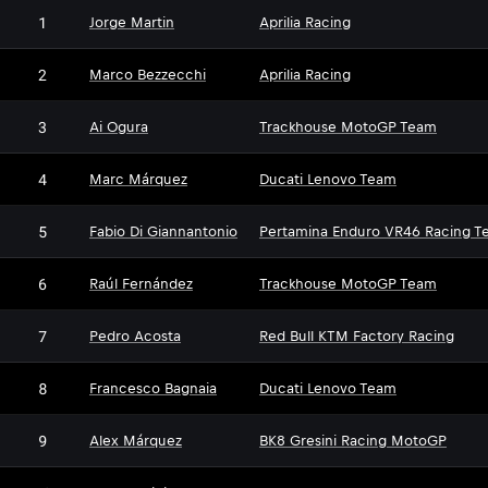
1
Jorge Martin
Aprilia Racing
2
Marco Bezzecchi
Aprilia Racing
3
Ai Ogura
Trackhouse MotoGP Team
4
Marc Márquez
Ducati Lenovo Team
5
Fabio Di Giannantonio
Pertamina Enduro VR46 Racing T
6
Raúl Fernández
Trackhouse MotoGP Team
7
Pedro Acosta
Red Bull KTM Factory Racing
8
Francesco Bagnaia
Ducati Lenovo Team
9
Alex Márquez
BK8 Gresini Racing MotoGP