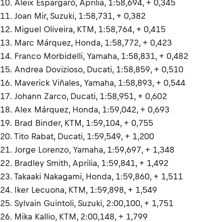
10. Aleix Espargaró, Aprilia, 1:58,694, + 0,345
11. Joan Mir, Suzuki, 1:58,731, + 0,382
12. Miguel Oliveira, KTM, 1:58,764, + 0,415
13. Marc Márquez, Honda, 1:58,772, + 0,423
14. Franco Morbidelli, Yamaha, 1:58,831, + 0,482
15. Andrea Dovizioso, Ducati, 1:58,859, + 0,510
16. Maverick Viñales, Yamaha, 1:58,893, + 0,544
17. Johann Zarco, Ducati, 1:58,951, + 0,602
18. Alex Márquez, Honda, 1:59,042, + 0,693
19. Brad Binder, KTM, 1:59,104, + 0,755
20. Tito Rabat, Ducati, 1:59,549, + 1,200
21. Jorge Lorenzo, Yamaha, 1:59,697, + 1,348
22. Bradley Smith, Aprilia, 1:59,841, + 1,492
23. Takaaki Nakagami, Honda, 1:59,860, + 1,511
24. Iker Lecuona, KTM, 1:59,898, + 1,549
25. Sylvain Guintoli, Suzuki, 2:00,100, + 1,751
26. Mika Kallio, KTM, 2:00,148, + 1,799