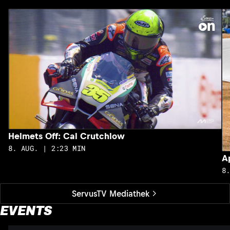
Helmets Off: Cal Crutchlow
8. AUG. | 2:23 MIN
A
8
ServusTV Mediathek
EVENTS