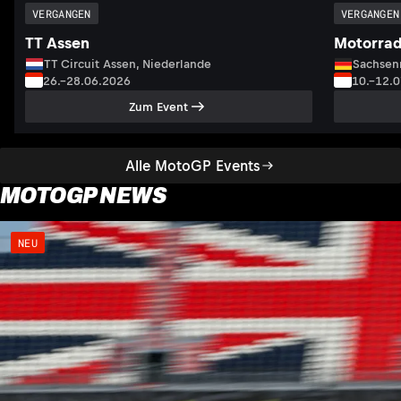
VERGANGEN
VERGANGEN
TT Assen
Motorrad
TT Circuit Assen, Niederlande
Sachsenr
26.–28.06.2026
10.–12.
Zum Event
Alle MotoGP Events
MOTOGP NEWS
NEU