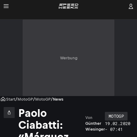
Werbung
Start
/
MotoGP
/
MotoGP
/
News
Paolo
MOTOGP
Von
P
Ciabatti:
19.02.2020
Günther
a
- 07:41
Wiesinger
o
«Márquez