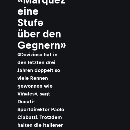
l
o
eine
i
Stufe
a
b
über den
a
t
Gegnern»
t
i
«Dovizioso hat in
i
den letzten drei
t
Jahren doppelt so
T
viele Rennen
e
a
gewonnen wie
Viñales», sagt
a
Ducati-
n
Sportdirektor Paolo
a
g
Ciabatti. Trotzdem
e
halten die Italiener
r