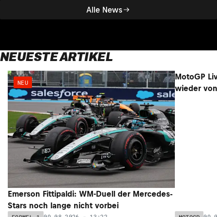
Alle News
NEUESTE ARTIKEL
NEU
NEU
Emerson Fittipaldi: WM-Duell der Mercedes-
MotoGP Liv
Stars noch lange nicht vorbei
wieder von 
09.08.2026 - 13:22
09.
FORMEL 1
MOTOGP