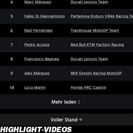
4
Marc Márquez
Ducati Lenovo Team
5
Fabio Di Giannantonio
Pertamina Enduro VR46 Racing T
6
Raúl Fernández
Trackhouse MotoGP Team
7
Pedro Acosta
Red Bull KTM Factory Racing
8
Francesco Bagnaia
Ducati Lenovo Team
9
Alex Márquez
BK8 Gresini Racing MotoGP
10
Luca Marini
Honda HRC Castrol
Mehr laden
Voller Stand
HIGHLIGHT-VIDEOS