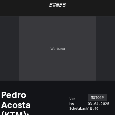
Werbung
Pedro
MOTOGP
Von
Acosta
03.04.2025 -
Ivo
18:49
Schützbach
(KTM):