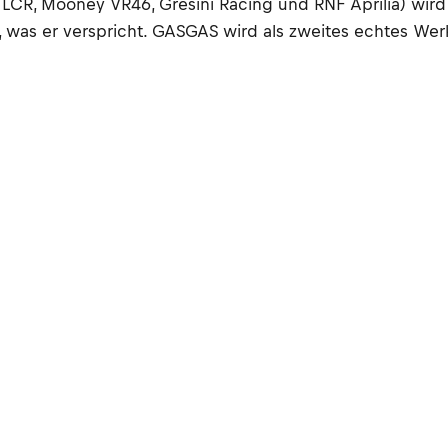
c, LCR, Mooney VR46, Gresini Racing und RNF Aprilia) wi
 was er verspricht. GASGAS wird als zweites echtes Wer