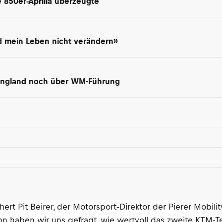
e 850er-Aprilia überzeugte
rd mein Leben nicht verändern»
n England noch über WM-Führung
rt Pit Beirer, der Motorsport-Direktor der Pierer Mobilit
ben wir uns gefragt, wie wertvoll das zweite KTM-Team 