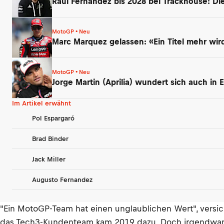
Raul Fernandez bis 2028 bei Trackhouse: Di
MotoGP • Neu
Marc Marquez gelassen: «Ein Titel mehr wi
MotoGP • Neu
Jorge Martin (Aprilia) wundert sich auch i
Im Artikel erwähnt
Pol Espargaró
Brad Binder
Jack Miller
Augusto Fernandez
"Ein MotoGP-Team hat einen unglaublichen Wert", versiche
das Tech3-Kundenteam kam 2019 dazu. Doch irgendwann ha