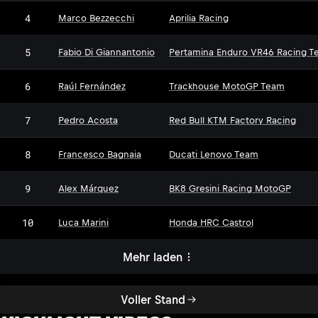
4
Marco Bezzecchi
Aprilia Racing
5
Fabio Di Giannantonio
Pertamina Enduro VR46 Racing T
6
Raúl Fernández
Trackhouse MotoGP Team
7
Pedro Acosta
Red Bull KTM Factory Racing
8
Francesco Bagnaia
Ducati Lenovo Team
9
Alex Márquez
BK8 Gresini Racing MotoGP
10
Luca Marini
Honda HRC Castrol
Mehr laden
Voller Stand