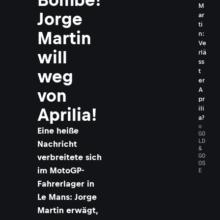
M
Jorge
ar
ti
Martin
n:
Ve
will
rlä
ss
weg
t
er
A
von
pr
ili
Aprilia!
a?
©
Eine heiße
GO
LD
Nachricht
&
GO
verbreitete sich
OS
im MotoGP-
E
Fahrerlager in
Le Mans: Jorge
Martin erwägt,