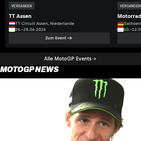
VERGANGEN
VERGANGEN
TT Assen
Motorrad
TT Circuit Assen, Niederlande
Sachsenr
26.–28.06.2026
10.–12.
Zum Event
Alle MotoGP Events
MOTOGP NEWS