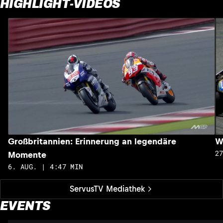
HIGHLIGHT-VIDEOS
Großbritannien: Erinnerung an legendäre
W
2
Momente
6. AUG. | 4:47 MIN
ServusTV Mediathek
EVENTS