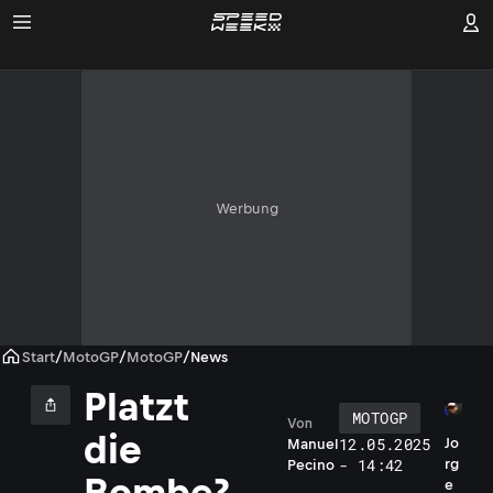
Werbung
Start
/
MotoGP
/
MotoGP
/
News
Platzt
MOTOGP
Von
die
12.05.2025
Jo
Manuel
- 14:42
rg
Pecino
Bombe?
e