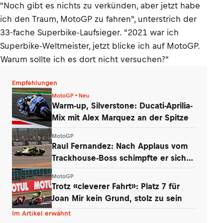
"Noch gibt es nichts zu verkünden, aber jetzt habe
ich den Traum, MotoGP zu fahren", unterstrich der
33-fache Superbike-Laufsieger. "2021 war ich
Superbike-Weltmeister, jetzt blicke ich auf MotoGP.
Warum sollte ich es dort nicht versuchen?"
Empfehlungen
MotoGP • Neu
Warm-up, Silverstone: Ducati-Aprilia-
Mix mit Alex Marquez an der Spitze
MotoGP
Raul Fernandez: Nach Applaus vom
Trackhouse-Boss schimpfte er sich
selbst
MotoGP
Trotz «cleverer Fahrt»: Platz 7 für
Joan Mir kein Grund, stolz zu sein
Im Artikel erwähnt