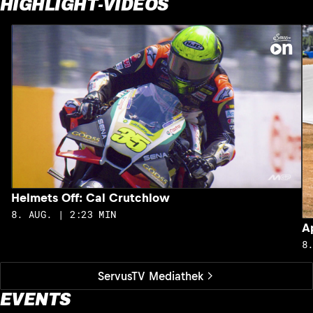
HIGHLIGHT-VIDEOS
Helmets Off: Cal Crutchlow
8. AUG. | 2:23 MIN
A
8
ServusTV Mediathek
EVENTS