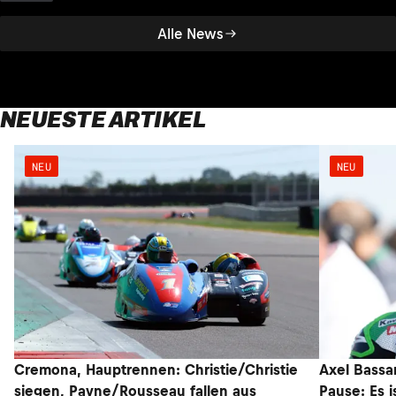
Alle News
NEUESTE ARTIKEL
NEU
NEU
Cremona, Hauptrennen: Christie/Christie
Axel Bassan
siegen, Payne/Rousseau fallen aus
Pause: Es i