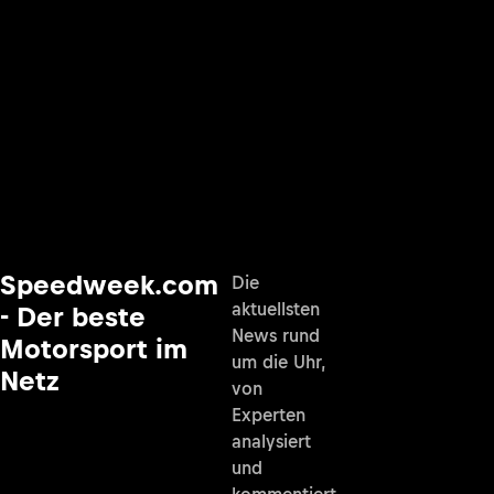
Speedweek.com
Die
aktuellsten
- Der beste
News rund
Motorsport im
um die Uhr,
Netz
von
Experten
analysiert
und
kommentiert