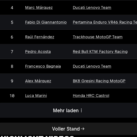
4
Marc Márquez
Ducati Lenovo Team
5
Fabio Di Giannantonio
Pertamina Enduro VR46 Racing T
6
Raúl Fernández
Trackhouse MotoGP Team
7
Pedro Acosta
Red Bull KTM Factory Racing
8
Francesco Bagnaia
Ducati Lenovo Team
9
Alex Márquez
BK8 Gresini Racing MotoGP
10
Luca Marini
Honda HRC Castrol
Mehr laden
Voller Stand