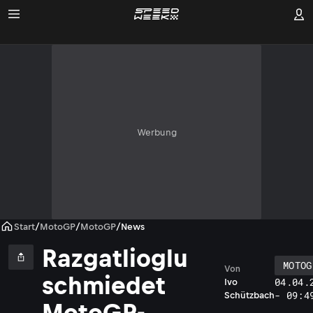
Werbung
Start
/
MotoGP
/
MotoGP
/
News
Razgatlioglu
MOTOG
Von
schmiedet
04.04.
Ivo
- 09:4
Schützbach
MotoGP-