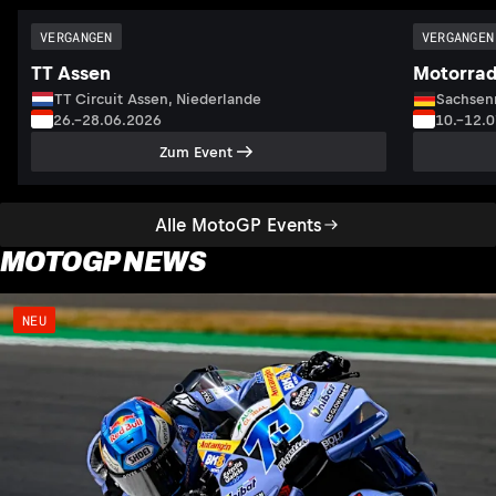
VERGANGEN
VERGANGEN
TT Assen
Motorrad
TT Circuit Assen, Niederlande
Sachsenr
26.–28.06.2026
10.–12.
Zum Event
Alle MotoGP Events
MOTOGP NEWS
NEU