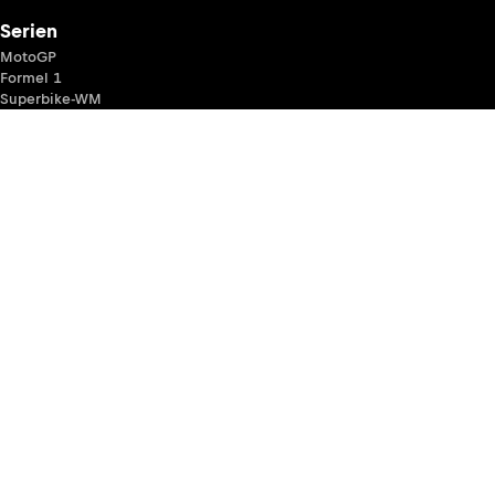
Serien
MotoGP
Formel 1
Superbike-WM