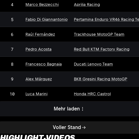
4
Marco Bezzecchi
Aprilia Racing
5
Fabio Di Giannantonio
Pertamina Enduro VR46 Racing T
6
Raúl Fernández
Trackhouse MotoGP Team
7
Pedro Acosta
Red Bull KTM Factory Racing
8
Francesco Bagnaia
Ducati Lenovo Team
9
Alex Márquez
BK8 Gresini Racing MotoGP
10
Luca Marini
Honda HRC Castrol
Mehr laden
Voller Stand
HIGHLIGHT-VIDEOS