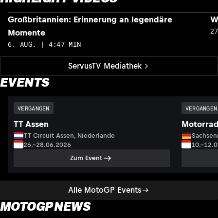
Großbritannien: Erinnerung an legendäre
W
2
Momente
6. AUG. | 4:47 MIN
ServusTV Mediathek
EVENTS
VERGANGEN
VERGANGEN
TT Assen
Motorrad
TT Circuit Assen, Niederlande
Sachsenr
26.–28.06.2026
10.–12.
Zum Event
Alle MotoGP Events
MOTOGP NEWS