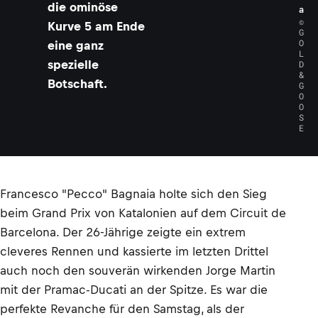
die ominöse
a
©
Kurve 5 am Ende
G
O
eine ganz
L
spezielle
D
&
Botschaft.
G
O
O
S
E
Francesco "Pecco" Bagnaia holte sich den Sieg
beim Grand Prix von Katalonien auf dem Circuit de
Barcelona. Der 26-Jährige zeigte ein extrem
cleveres Rennen und kassierte im letzten Drittel
auch noch den souverän wirkenden Jorge Martin
mit der Pramac-Ducati an der Spitze. Es war die
perfekte Revanche für den Samstag, als der