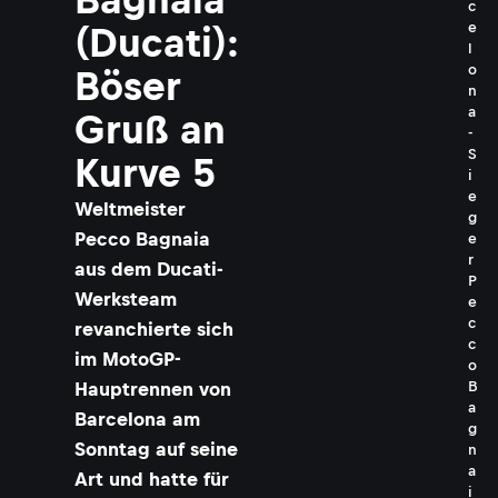
c
e
(Ducati):
l
o
Böser
n
a
Gruß an
-
S
Kurve 5
i
e
Weltmeister
g
Pecco Bagnaia
e
r
aus dem Ducati-
P
Werksteam
e
c
revanchierte sich
c
im MotoGP-
o
B
Hauptrennen von
a
Barcelona am
g
Sonntag auf seine
n
a
Art und hatte für
i