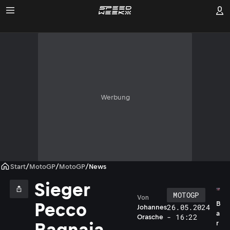
Werbung
Start
/
MotoGP
/
MotoGP
/
News
Sieger
MOTOGP
Von
B
Pecco
26.05.2024
Johannes
a
- 16:22
Orasche
r
Bagnaia