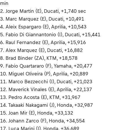
min
2. Jorge Martin (E), Ducati, +1,740 sec
3. Marc Marquez (E), Ducati, +10,491
4. Aleix Espargaro (E), Aprilia, +10,543
5. Fabio Di Giannantonio (I), Ducati, +15,441
6. Raul Fernandez (E), Aprilia, +15,916
7. Alex Marquez (E), Ducati, +16,882
8. Brad Binder (ZA), KTM, +18,578
9. Fabio Quartararo (F), Yamaha, +20,477
10. Miguel Oliveira (P), Aprilia, +20,889
11. Marco Bezzecchi (I), Ducati, +21,023
12. Maverick Vinales (E), Aprilia, +22,137
13. Pedro Acosta (E), KTM, +31,967
14. Takaaki Nakagami (J), Honda, +32,987
15. Joan Mir (E), Honda, +33,132
16. Johann Zarco (F), Honda, +34,554
17. Luca Marini (I), Honda, +36,689