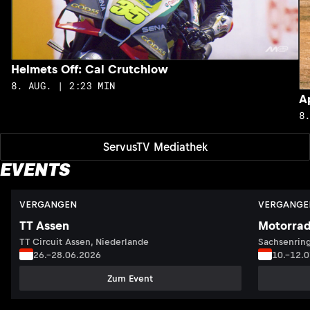
Helmets Off: Cal Crutchlow
8. AUG. | 2:23 MIN
A
8
ServusTV Mediathek
EVENTS
VERGANGEN
VERGANGE
TT Assen
Motorrad
TT Circuit Assen, Niederlande
Sachsenring
26.–28.06.2026
10.–12.
Zum Event