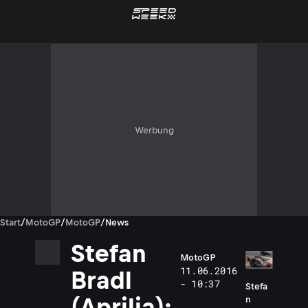
Werbung
Start
/
MotoGP
/
MotoGP
/
News
Stefan
MotoGP
11.06.2016
Bradl
- 10:37
Stefa
(Aprilia):
n