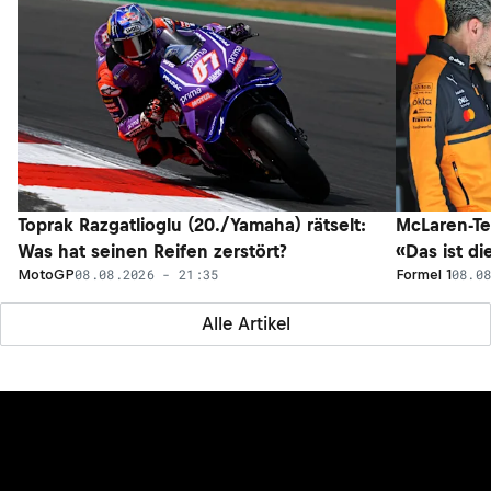
Toprak Razgatlioglu (20./Yamaha) rätselt:
McLaren-Te
Was hat seinen Reifen zerstört?
«Das ist di
08.08.2026 - 21:35
08.0
MotoGP
Formel 1
Alle Artikel