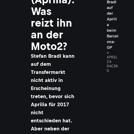
Bradl
Was
auf
der
Aprili
reizt ihn
a
beim
an der
Barcel
ona-
Moto2?
GP
©
Stefan Bradl kann
APRIL
IA
auf dem
RACIN
G
Transfermarkt
nicht aktiv in
Erscheinung
treten, bevor sich
Aprilia für 2017
nicht
entschieden hat.
Aber neben der