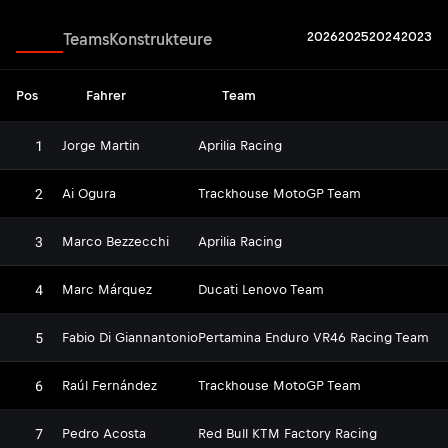
2026
2025
2024
2023
Fahrer
Teams
Konstrukteure
Pos
Fahrer
Team
1
Jorge Martin
Aprilia Racing
2
Ai Ogura
Trackhouse MotoGP Team
3
Marco Bezzecchi
Aprilia Racing
4
Marc Márquez
Ducati Lenovo Team
5
Fabio Di Giannantonio
Pertamina Enduro VR46 Racing Team
6
Raúl Fernández
Trackhouse MotoGP Team
7
Pedro Acosta
Red Bull KTM Factory Racing