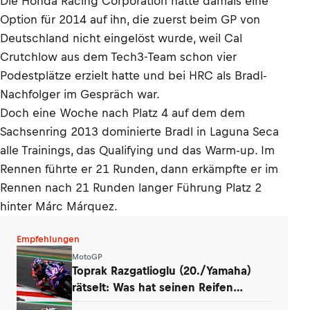
Die Honda Racing Corporation hatte damals eine
Option für 2014 auf ihn, die zuerst beim GP von
Deutschland nicht eingelöst wurde, weil Cal
Crutchlow aus dem Tech3-Team schon vier
Podestplätze erzielt hatte und bei HRC als Bradl-
Nachfolger im Gespräch war.
Doch eine Woche nach Platz 4 auf dem dem
Sachsenring 2013 dominierte Bradl in Laguna Seca
alle Trainings, das Qualifying und das Warm-up. Im
Rennen führte er 21 Runden, dann erkämpfte er im
Rennen nach 21 Runden langer Führung Platz 2
hinter Márc Márquez.
Empfehlungen
MotoGP
Toprak Razgatlioglu (20./Yamaha)
rätselt: Was hat seinen Reifen
zerstört?