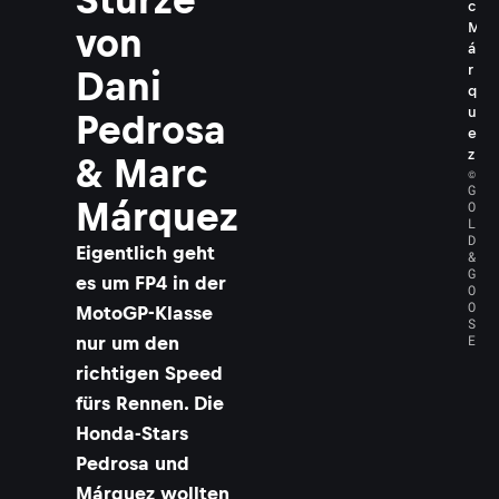
c
M
von
á
r
Dani
q
u
Pedrosa
e
z
& Marc
©
G
Márquez
O
L
D
Eigentlich geht
&
G
es um FP4 in der
O
O
MotoGP-Klasse
S
E
nur um den
richtigen Speed
fürs Rennen. Die
Honda-Stars
Pedrosa und
Márquez wollten