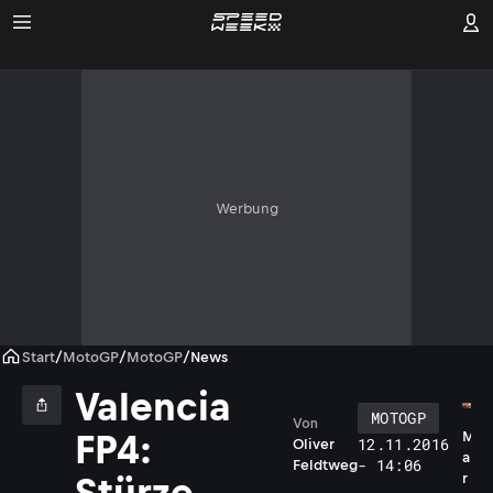
Werbung
Start
/
MotoGP
/
MotoGP
/
News
Valencia
MOTOGP
Von
FP4:
M
12.11.2016
Oliver
a
- 14:06
Feldtweg
r
Stürze