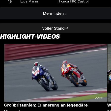
10
Luca Marini
Honda HRC Castrol
Mehr laden
Voller Stand
HIGHLIGHT-VIDEOS
Großbritannien: Erinnerung an legendäre
W
2