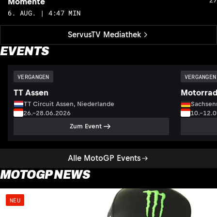
Momente
6. AUG. | 4:47 MIN
ServusTV Mediathek
EVENTS
VERGANGEN
VERGANGEN
TT Assen
Motorrad
TT Circuit Assen, Niederlande
Sachsenr
26.–28.06.2026
10.–12.
Zum Event
Alle MotoGP Events
MOTOGP NEWS
NEU