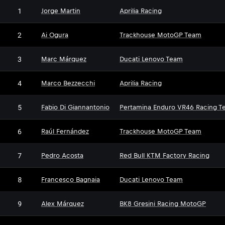
1
Jorge Martin
Aprilia Racing
2
Ai Ogura
Trackhouse MotoGP Team
3
Marc Márquez
Ducati Lenovo Team
4
Marco Bezzecchi
Aprilia Racing
5
Fabio Di Giannantonio
Pertamina Enduro VR46 Racing T
6
Raúl Fernández
Trackhouse MotoGP Team
7
Pedro Acosta
Red Bull KTM Factory Racing
8
Francesco Bagnaia
Ducati Lenovo Team
9
Alex Márquez
BK8 Gresini Racing MotoGP