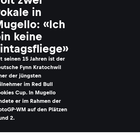
okale in
ugello: «Ich
in keine
intagsfliege»
t seinen 15 Jahren ist der
utsche Fynn Kratochwil
ner der jüngsten
ilnehmer im Red Bull
okies Cup. In Mugello
ndete er im Rahmen der
toGP-WM auf den Plätzen
und 2.