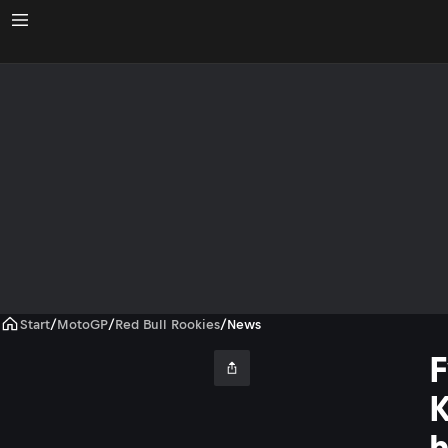
Start
/
MotoGP
/
Red Bull Rookies
/
News
K
h