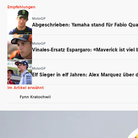
Empfehlungen
MotoGP
Abgeschrieben: Yamaha stand für Fabio Qua
MotoGP
Vinales-Ersatz Espargaro: «Maverick ist viel 
MotoGP
Elf Sieger in elf Jahren: Alex Marquez über
Im Artikel erwähnt
Fynn Kratochwil