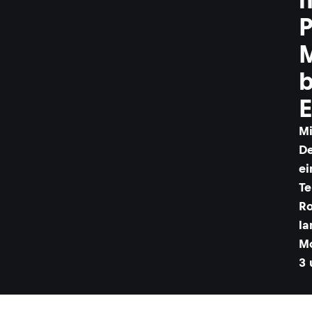
P
M
b
E
Mi
De
ei
Te
Ro
la
Mo
3 