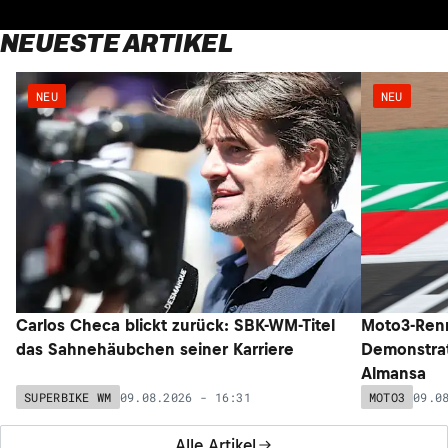
NEUESTE ARTIKEL
NEU
NEU
Carlos Checa blickt zurück: SBK-WM-Titel
Moto3-Renn
das Sahnehäubchen seiner Karriere
Demonstrat
Almansa
09.08.2026 - 16:31
09.0
SUPERBIKE WM
MOTO3
Alle Artikel