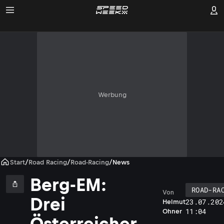
Werbung
Start
/
Road Racing
/
Road-Racing
/
News
Berg-EM:
ROAD-RA
Von
Drei
23.07.202
Helmut
11:04
Ohner
Österreicher