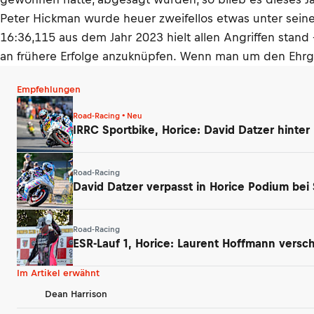
Peter Hickman wurde heuer zweifellos etwas unter sein
16:36,115 aus dem Jahr 2023 hielt allen Angriffen stand 
an frühere Erfolge anzuknüpfen. Wenn man um den Ehrgei
Empfehlungen
Road-Racing • Neu
IRRC Sportbike, Horice: David Datzer hinter
Road-Racing
David Datzer verpasst in Horice Podium be
Road-Racing
ESR-Lauf 1, Horice: Laurent Hoffmann versch
Im Artikel erwähnt
Dean Harrison