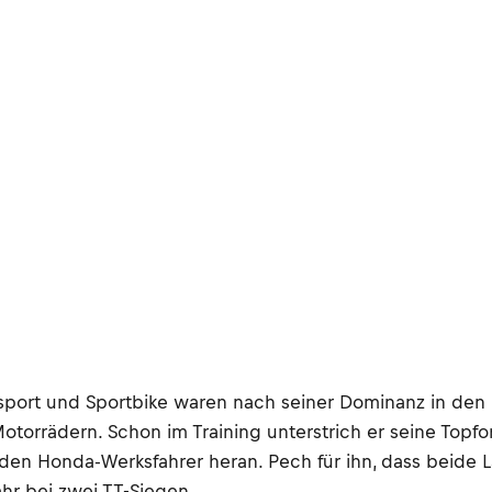
sport und Sportbike waren nach seiner Dominanz in den l
otorrädern. Schon im Training unterstrich er seine Topf
n Honda-Werksfahrer heran. Pech für ihn, dass beide Lä
hr bei zwei TT-Siegen.