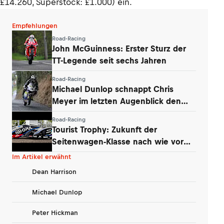
£14.260, Superstock: £1.000) ein.
Empfehlungen
Road-Racing
John McGuinness: Erster Sturz der
TT-Legende seit sechs Jahren
Road-Racing
Michael Dunlop schnappt Chris
Meyer im letzten Augenblick den
Titel weg
Road-Racing
Tourist Trophy: Zukunft der
Seitenwagen-Klasse nach wie vor
ungeklärt
Im Artikel erwähnt
Dean Harrison
Michael Dunlop
Peter Hickman