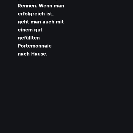
i
Rennen. Wenn man
erfolgreich ist,
geht man auch mit
einem gut
gefüllten
Portemonnaie
nach Hause.
f
i
i