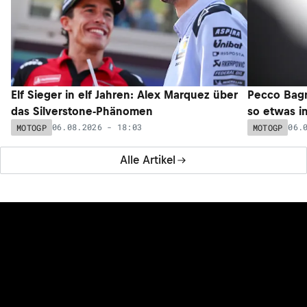
Elf Sieger in elf Jahren: Alex Marquez über
Pecco Bagna
das Silverstone-Phänomen
so etwas i
06.08.2026 - 18:03
06.
MOTOGP
MOTOGP
Alle Artikel