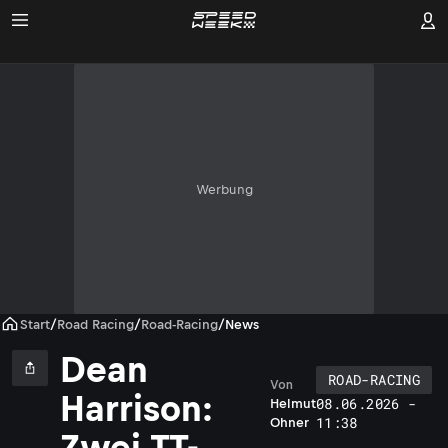
Werbung
Start
/
Road Racing
/
Road-Racing
/
News
Dean
ROAD-RACING
Von
Harrison:
08.06.2026 -
Helmut
11:38
Ohner
Zwei TT-