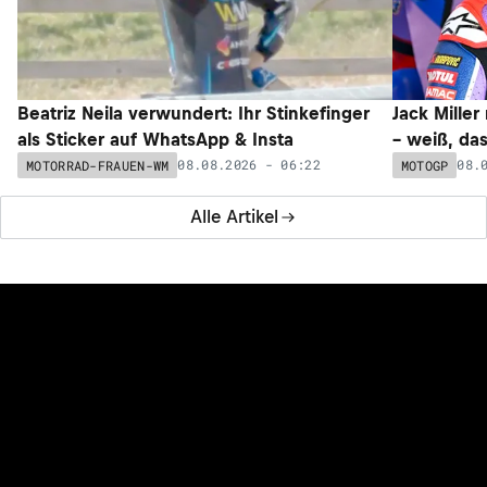
Beatriz Neila verwundert: Ihr Stinkefinger
Jack Miller
als Sticker auf WhatsApp & Insta
– weiß, da
08.08.2026 - 06:22
08.
MOTORRAD-FRAUEN-WM
MOTOGP
Alle Artikel