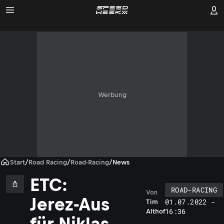
Werbung
Start
/
Road Racing
/
Road-Racing
/
News
ETC:
ROAD-RACING
Von
Jerez-Aus
01.07.2022 -
Tim
16:36
Althof
für Niklas