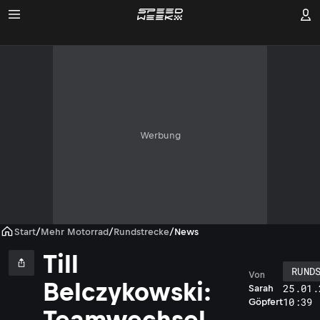
Werbung
Start
/
Mehr Motorrad
/
Rundstrecke
/
News
Till
RUND
Von
Belczykowski:
25.01.
Sarah
10:39
Göpfert
Teamwechsel