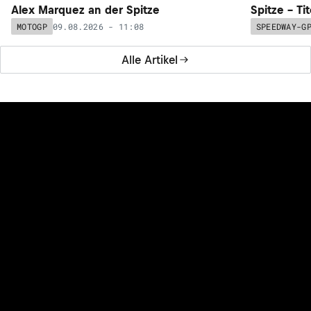
Alex Marquez an der Spitze
Spitze – Ti
09.08.2026 - 11:08
MOTOGP
SPEEDWAY-G
Alle Artikel