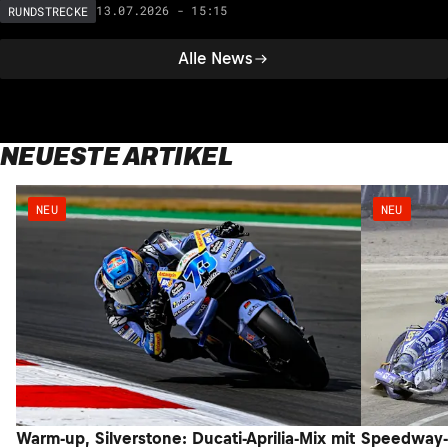
13.07.2026 - 15:15
RUNDSTRECKE
Alle News
NEUESTE ARTIKEL
NEU
NEU
Warm-up, Silverstone: Ducati-Aprilia-Mix mit
Speedway-G