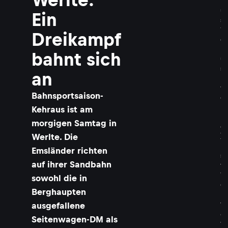
k
u
Ein
s
V
Dreikampf
e
n
bahnt sich
u
s
an
(
v
Bahnsportsaison-
o
r
Kehraus ist am
n
morgigen Samtag in
e
Werlte. Die
)
i
Emsländer richten
s
auf ihrer Sandbahn
t
T
sowohl die in
o
Berghaupten
p
f
ausgefallene
a
Seitenwagen-DM als
v