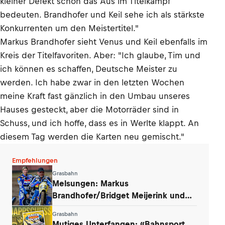
kleiner Defekt schon das Aus im Titelkampf
bedeuten. Brandhofer und Keil sehe ich als stärkste
Konkurrenten um den Meistertitel."
Markus Brandhofer sieht Venus und Keil ebenfalls im
Kreis der Titelfavoriten. Aber: "Ich glaube, Tim und
ich können es schaffen, Deutsche Meister zu
werden. Ich habe zwar in den letzten Wochen
meine Kraft fast gänzlich in den Umbau unseres
Hauses gesteckt, aber die Motorräder sind in
Schuss, und ich hoffe, dass es in Werlte klappt. An
diesem Tag werden die Karten neu gemischt."
Empfehlungen
Grasbahn
Melsungen: Markus
Brandhofer/Bridget Meijerink und
Andrew Appleton siegten
Grasbahn
Mutiges Unterfangen: «Bahnsport