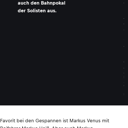
auch den Bahnpokal
o
r
der Solisten aus.
i
t
f
ü
r
W
e
r
l
t
e
©
H
A
G
E
N
Favorit bei den Gespannen ist Markus Venus mit