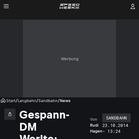
Werbung
Start
/
Langbahn
/
Sandbahn
/
News
Gespann-
SANDBAHN
Von
M
DM
23.10.2014
Rudi
a
- 13:24
Hagen
r
Werlte: