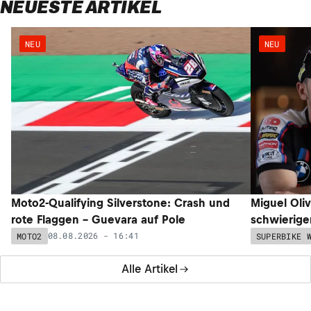
NEUESTE ARTIKEL
NEU
NEU
Moto2-Qualifying Silverstone: Crash und
Miguel Oli
rote Flaggen – Guevara auf Pole
schwieriger
08.08.2026 - 16:41
MOTO2
SUPERBIKE 
Alle Artikel