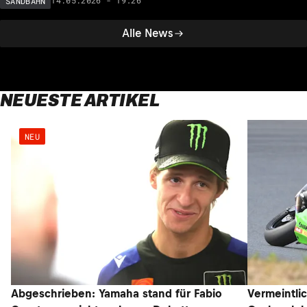
14.05.2026 - 19:26
SANDBAHN
Alle News
NEUESTE ARTIKEL
NEU
Abgeschrieben: Yamaha stand für Fabio
Vermeintli