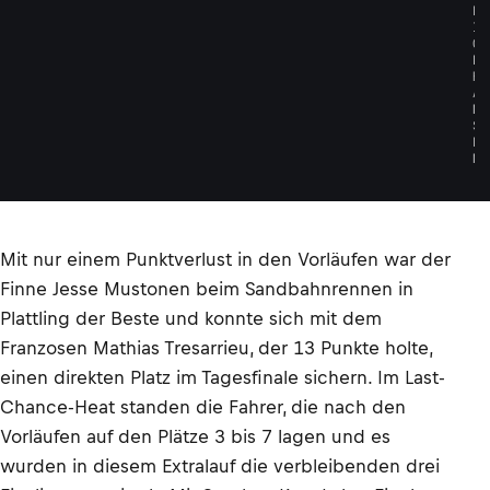
R
I
C
K
H
A
N
S
E
N
Mit nur einem Punktverlust in den Vorläufen war der
Finne Jesse Mustonen beim Sandbahnrennen in
Plattling der Beste und konnte sich mit dem
Franzosen Mathias Tresarrieu, der 13 Punkte holte,
einen direkten Platz im Tagesfinale sichern. Im Last-
Chance-Heat standen die Fahrer, die nach den
Vorläufen auf den Plätze 3 bis 7 lagen und es
wurden in diesem Extralauf die verbleibenden drei