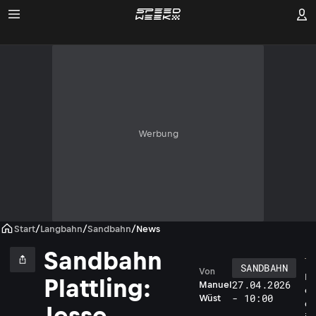
Werbung
Start
/
Langbahn
/
Sandbahn
/
News
Sandbahn
SANDBAHN
Von
P
Plattling:
27.04.2026
Manuel
o
- 10:00
Wüst
d
Jesse