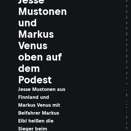
i
u
Mustonen
m
i
und
n
P
Markus
l
a
Venus
t
t
oben auf
l
i
dem
n
g
Podest
(
v
Jesse Mustonen aus
.
l
Finnland und
.
Markus Venus mit
)
:
Beifahrer Markus
P
Eibl heißen die
a
Sieger beim
t