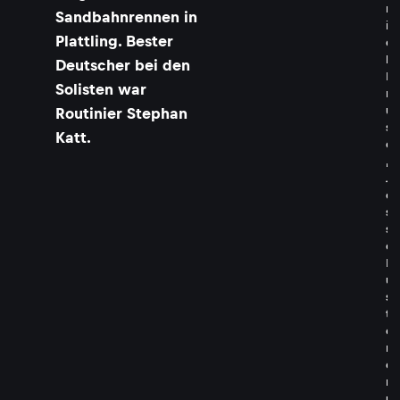
r
Sandbahnrennen in
i
Plattling. Bester
c
k
Deutscher bei den
K
Solisten war
r
u
Routinier Stephan
s
Katt.
e
,
J
e
s
s
e
M
u
s
t
o
n
e
n
u