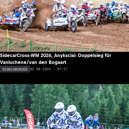
SidecarCross-WM 2026, Anyksciai: Doppelsieg für
Vanluchene/van den Bogaart
03.08.2026 - 07:57
SIDECARCROSS