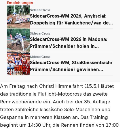
Empfehlungen
SidecarCross
SidecarCross-WM 2026, Anyksciai:
Doppelsieg für Vanluchene/van den
Bogaart
SidecarCross
SidecarCross-WM 2026 in Madona:
Prümmer/Schneider holen in
Lettland auf
SidecarCross
SidecarCross-WM, Straßbessenbach:
Prümmer/Schneider gewinnen
ersten GP
Am Freitag nach Christi Himmelfahrt (15.5.) läutet
das traditionelle Flutlicht-Motocross das zweite
Rennwochenende ein. Auch bei der 35. Auflage
treten zahlreiche klassische Solo-Maschinen und
Gespanne in mehreren Klassen an. Das Training
beginnt um 14:30 Uhr, die Rennen finden von 17:00