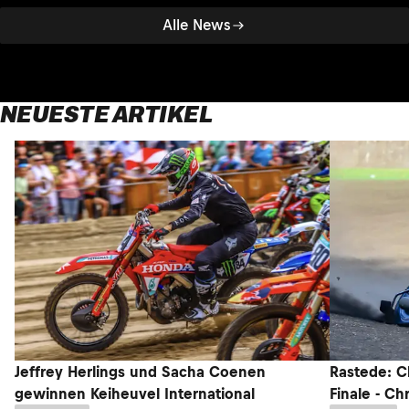
Alle News
NEUESTE ARTIKEL
Jeffrey Herlings und Sacha Coenen
Rastede: C
gewinnen Keiheuvel International
Finale - Ch