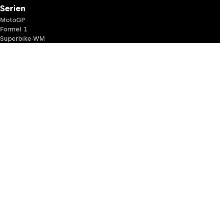
Serien
MotoGP
Formel 1
Superbike-WM