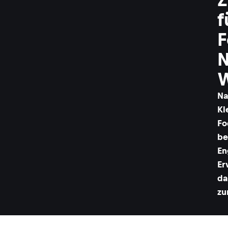
f
F
Na
Kl
Fo
be
En
Er
da
zu