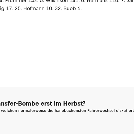
. Prümmer 142. 5. Wilkinson 141. 6. Hermans 116. 7. Sande
lig 17. 25. Hofmann 10. 32. Buob 6.
ransfer-Bombe erst im Herbst?
n welchen normalerweise die hanebüchensten Fahrerwechsel diskutiert 