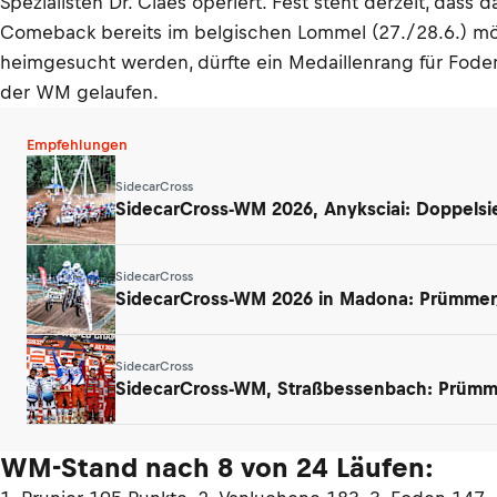
Spezialisten Dr. Claes operiert. Fest steht derzeit, da
Comeback bereits im belgischen Lommel (27./28.6.) mögli
heimgesucht werden, dürfte ein Medaillenrang für Fode
der WM gelaufen.
Empfehlungen
SidecarCross
SidecarCross-WM 2026, Anyksciai: Doppels
SidecarCross
SidecarCross-WM 2026 in Madona: Prümmer/
SidecarCross
SidecarCross-WM, Straßbessenbach: Prümm
WM-Stand nach 8 von 24 Läufen: