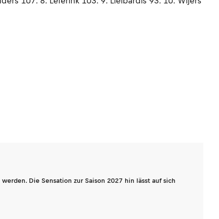
rs 107. 8. Leferink 103. 9. Lielbardis 93. 10. Wijers
werden. Die Sensation zur Saison 2027 hin lässt auf sich