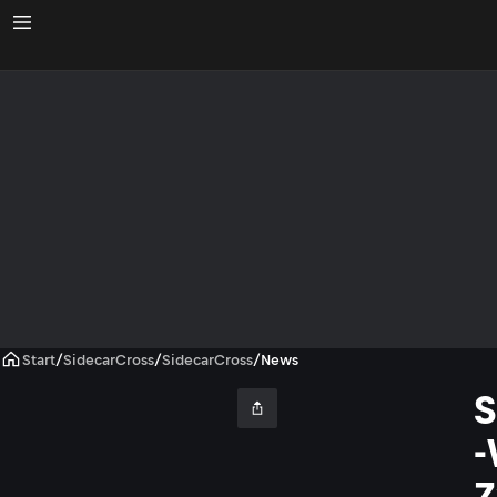
Start
/
SidecarCross
/
SidecarCross
/
News
S
-