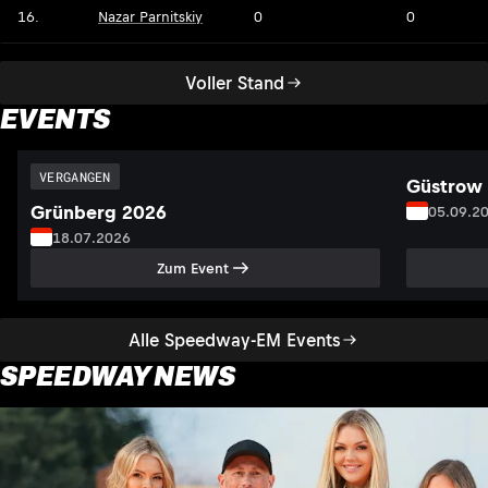
16.
Nazar Parnitskiy
0
0
Voller Stand
EVENTS
VERGANGEN
Güstrow
Grünberg 2026
05.09.2
18.07.2026
Zum Event
Alle Speedway-EM Events
SPEEDWAY NEWS