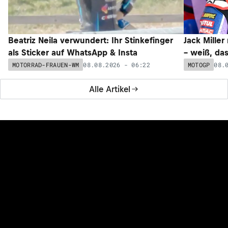
Beatriz Neila verwundert: Ihr Stinkefinger
Jack Miller
als Sticker auf WhatsApp & Insta
– weiß, da
08.08.2026 - 06:22
08.
MOTORRAD-FRAUEN-WM
MOTOGP
Alle Artikel