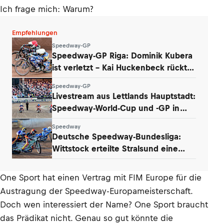
Ich frage mich: Warum?
Empfehlungen
Speedway-GP
Speedway-GP Riga: Dominik Kubera
ist verletzt – Kai Huckenbeck rückt
nach
Speedway-GP
Livestream aus Lettlands Hauptstadt:
Speedway-World-Cup und -GP in
Riga
Speedway
Deutsche Speedway-Bundesliga:
Wittstock erteilte Stralsund eine
Lehrstunde
One Sport hat einen Vertrag mit FIM Europe für die
Austragung der Speedway-Europameisterschaft.
Doch wen interessiert der Name? One Sport braucht
das Prädikat nicht. Genau so gut könnte die