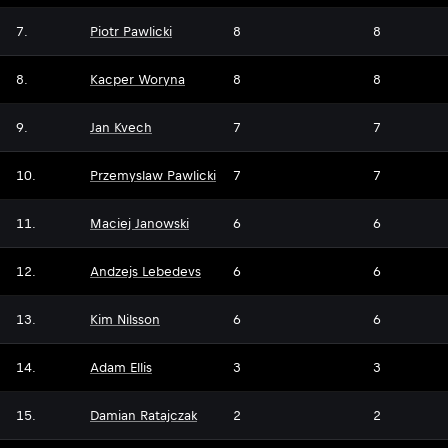
7.
Piotr Pawlicki
8
8
8.
Kacper Woryna
8
8
9.
Jan Kvech
7
7
10.
Przemyslaw Pawlicki
7
7
11.
Maciej Janowski
6
6
12.
Andzejs Lebedevs
6
6
13.
Kim Nilsson
6
6
14.
Adam Ellis
3
3
15.
Damian Ratajczak
2
2