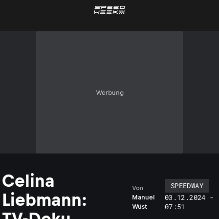
Werbung
Celina
SPEEDWAY
Von
Liebmann:
03.12.2024 -
Manuel
07:51
Wüst
TV-Doku