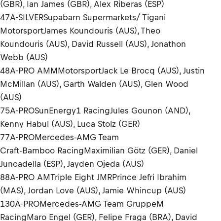
(GBR), Ian James (GBR), Alex Riberas (ESP)
47A-SILVERSupabarn Supermarkets/ Tigani
MotorsportJames Koundouris (AUS), Theo
Koundouris (AUS), David Russell (AUS), Jonathon
Webb (AUS)
48A-PRO AMMMotorsportJack Le Brocq (AUS), Justin
McMillan (AUS), Garth Walden (AUS), Glen Wood
(AUS)
75A-PROSunEnergy1 RacingJules Gounon (AND),
Kenny Habul (AUS), Luca Stolz (GER)
77A-PROMercedes-AMG Team
Craft-Bamboo RacingMaximilian Götz (GER), Daniel
Juncadella (ESP), Jayden Ojeda (AUS)
88A-PRO AMTriple Eight JMRPrince Jefri Ibrahim
(MAS), Jordan Love (AUS), Jamie Whincup (AUS)
130A-PROMercedes-AMG Team GruppeM
RacingMaro Engel (GER), Felipe Fraga (BRA), David