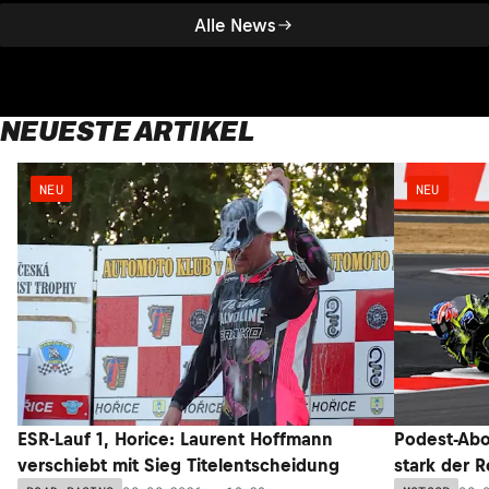
Alle News
NEUESTE ARTIKEL
NEU
NEU
ESR-Lauf 1, Horice: Laurent Hoffmann
Podest-Abo
verschiebt mit Sieg Titelentscheidung
stark der 