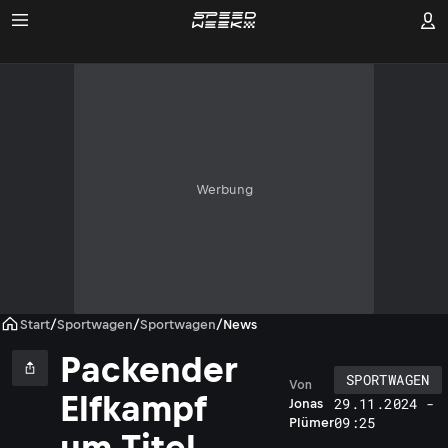
Werbung
Start
/
Sportwagen
/
Sportwagen
/
News
Packender
SPORTWAGEN
Von
Elfkampf
29.11.2024 -
Jonas
09:25
Plümer
um Titel