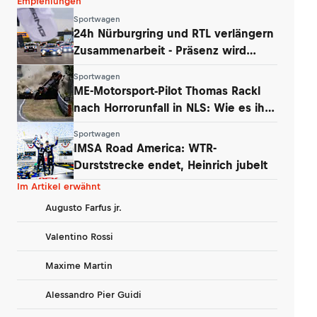
Empfehlungen
Sportwagen
24h Nürburgring und RTL verlängern
Zusammenarbeit - Präsenz wird
ausgebaut
Sportwagen
ME-Motorsport-Pilot Thomas Rackl
nach Horrorunfall in NLS: Wie es ihm
geht
Sportwagen
IMSA Road America: WTR-
Durststrecke endet, Heinrich jubelt
Im Artikel erwähnt
Augusto Farfus jr.
Valentino Rossi
Maxime Martin
Alessandro Pier Guidi