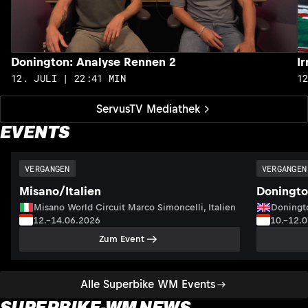
Donington: Analyse Rennen 2
I
12. JULI | 22:41 MIN
1
ServusTV Mediathek
EVENTS
VERGANGEN
VERGANGEN
Misano/Italien
Doningto
Misano World Circuit Marco Simoncelli, Italien
Doningto
12.–14.06.2026
10.–12.
Zum Event
Alle Superbike WM Events
SUPERBIKE-WM NEWS