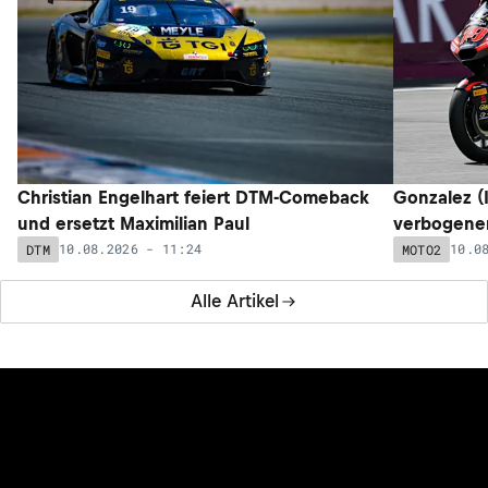
Christian Engelhart feiert DTM-Comeback
Gonzalez (I
und ersetzt Maximilian Paul
verbogenem
10.08.2026 - 11:24
10.0
DTM
MOTO2
Alle Artikel