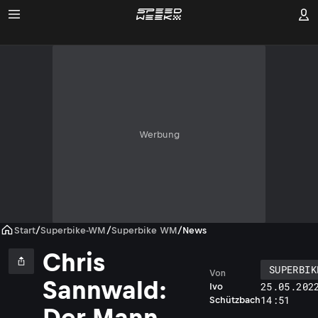
Werbung
Start
/
Superbike-WM
/
Superbike WM
/
News
Chris
SUPERBIK
Von
Sannwald:
25.05.202
Ivo
14:51
Schützbach
Der Mann