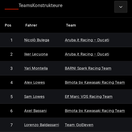
2026
Fahrer
Teams
Konstrukteure
Pos
Fahrer
Team
1
Nicolò Bulega
Aruba.it Racing - Ducati
2
Iker Lecuona
Aruba.it Racing - Ducati
3
Yari Montella
BARNI Spark Racing Team
4
Alex Lowes
Bimota by Kawasaki Racing Team
5
Sam Lowes
Elf Marc VDS Racing Team
6
Axel Bassani
Bimota by Kawasaki Racing Team
7
Lorenzo Baldassarri
Team GoEleven