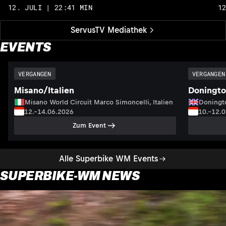
12. JULI | 22:41 MIN
1
ServusTV Mediathek
EVENTS
VERGANGEN
VERGANGEN
Misano/Italien
Doningto
Misano World Circuit Marco Simoncelli, Italien
Doningto
12.–14.06.2026
10.–12.
Zum Event
Alle Superbike WM Events
SUPERBIKE-WM NEWS