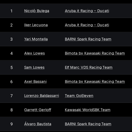
1
Nicolò Bulega
Aruba.it Racing - Ducati
2
Iker Lecuona
Aruba.it Racing - Ducati
3
Yari Montella
BARNI Spark Racing Team
4
Alex Lowes
Bimota by Kawasaki Racing Team
5
Sam Lowes
Elf Marc VDS Racing Team
6
Axel Bassani
Bimota by Kawasaki Racing Team
7
Lorenzo Baldassarri
Team GoEleven
8
Garrett Gerloff
Kawasaki WorldSBK Team
9
Álvaro Bautista
BARNI Spark Racing Team