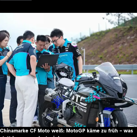
Chinamarke CF Moto weiß: MotoGP käme zu früh – was