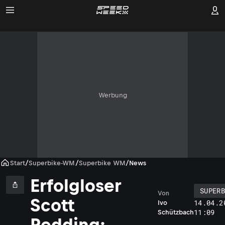
Werbung
Start
/
Superbike-WM
/
Superbike WM
/
News
Erfolgloser
SUPER
Von
Scott
14.04.2
Ivo
11:09
Schützbach
Redding: