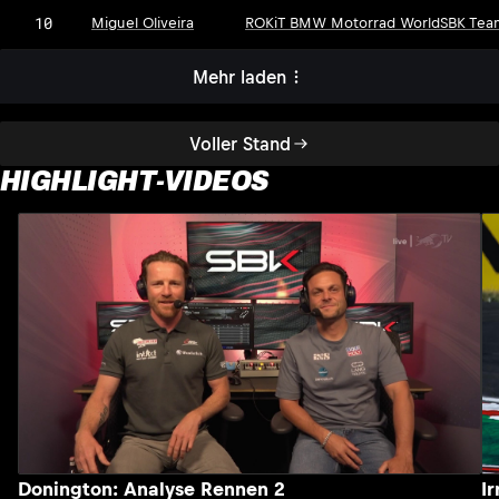
10
Miguel Oliveira
ROKiT BMW Motorrad WorldSBK Tea
Mehr laden
Voller Stand
HIGHLIGHT-VIDEOS
Donington: Analyse Rennen 2
I