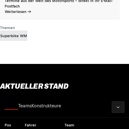
Termine aus der Welt des Motorsports - direkt in Ihr E-Mail-
Postfach
Weiterlesen
Themen
Superbike WM
AKTUELLER STAND
2026
Fahrer
Teams
Konstrukteure
Pos
Fahrer
Team