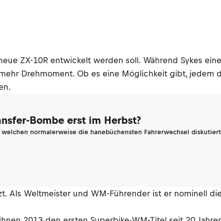
 neue ZX-10R entwickelt werden soll. Während Sykes eine
 mehr Drehmoment. Ob es eine Möglichkeit gibt, jedem d
en.
ransfer-Bombe erst im Herbst?
n welchen normalerweise die hanebüchensten Fahrerwechsel diskutiert 
tzt. Als Weltmeister und WM-Führender ist er nominell di
t ihnen 2013 den ersten Superbike-WM-Titel seit 20 Jah