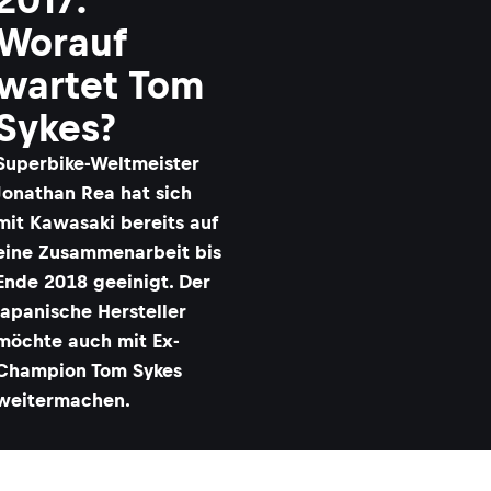
Worauf
wartet Tom
Sykes?
Superbike-Weltmeister
Jonathan Rea hat sich
mit Kawasaki bereits auf
eine Zusammenarbeit bis
Ende 2018 geeinigt. Der
japanische Hersteller
möchte auch mit Ex-
Champion Tom Sykes
weitermachen.