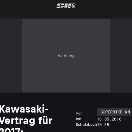
Werbung
Kawasaki-
SUPERBIKE WM
Von
Vertrag für
16.05.2016 -
Ivo
10:35
Schützbach
2017: