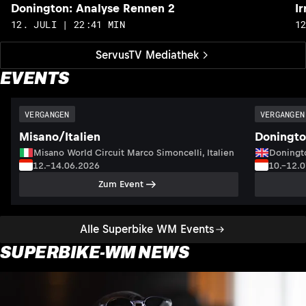
Donington: Analyse Rennen 2
I
12. JULI | 22:41 MIN
1
ServusTV Mediathek
EVENTS
VERGANGEN
VERGANGEN
Misano/Italien
Doningto
Misano World Circuit Marco Simoncelli, Italien
Doningto
12.–14.06.2026
10.–12.
Zum Event
Alle Superbike WM Events
SUPERBIKE-WM NEWS