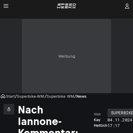
Werbung
Start
/
Superbike-WM
/
Superbike WM
/
News
Nach
SUPERBIK
Von
Iannone-
04.11.2024
Kay
17:17
Hettich
Kommentar: