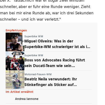
bei X. "Tatsächlich war er sogar zwei Minuten
schneller, aber er fuhr eine Runde weniger. Zieht
man bei mir eine Runde ab, war ich drei Sekunden
schneller – und ich war verletzt."
Empfehlungen
Superbike WM
Miguel Oliveira: Was in der
Superbike-WM schwieriger ist als in
der MotoGP
Superbike WM
Boss von Advocates Racing führt
sein Ducati-Team wie sein
Unternehmen
Motorrad-Frauen-WM
Beatriz Neila verwundert: Ihr
Stinkefinger als Sticker auf
WhatsApp & Insta
Im Artikel erwähnt
Andrea Iannone