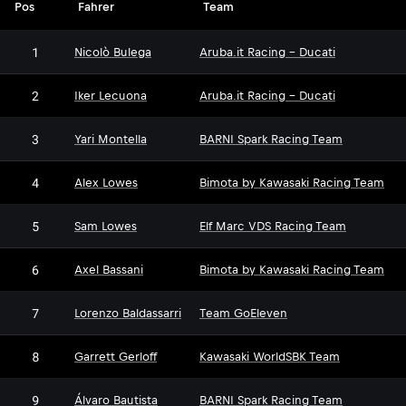
Pos
Fahrer
Team
1
Nicolò Bulega
Aruba.it Racing - Ducati
2
Iker Lecuona
Aruba.it Racing - Ducati
3
Yari Montella
BARNI Spark Racing Team
4
Alex Lowes
Bimota by Kawasaki Racing Team
5
Sam Lowes
Elf Marc VDS Racing Team
6
Axel Bassani
Bimota by Kawasaki Racing Team
7
Lorenzo Baldassarri
Team GoEleven
8
Garrett Gerloff
Kawasaki WorldSBK Team
9
Álvaro Bautista
BARNI Spark Racing Team