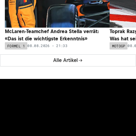
McLaren-Teamchef Andrea Stella verrät:
Toprak Razg
«Das ist die wichtigste Erkenntnis»
Was hat sei
08.08.2026 - 21:33
08.
FORMEL 1
MOTOGP
Alle Artikel