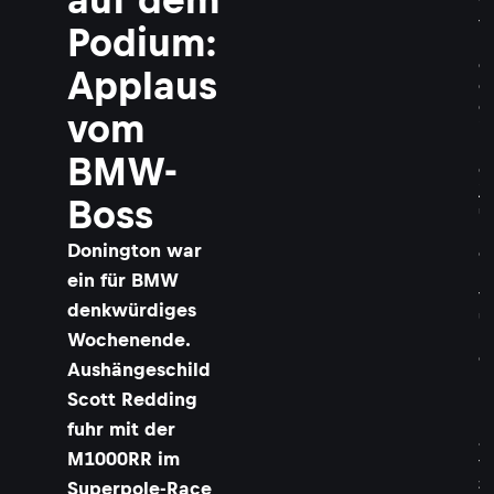
t
t
Podium:
R
e
Applaus
d
d
vom
i
n
BMW-
g
j
Boss
u
b
Donington war
e
l
ein für BMW
t
denkwürdiges
ü
b
Wochenende.
e
Aushängeschild
r
Scott Redding
P
l
fuhr mit der
a
M1000RR im
t
z
Superpole-Race