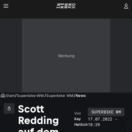
Werbung
Start
/
Superbike-WM
/
Superbike WM
/
News
Scott
SUPERBIKE WM
Von
S
Redding
17.07.2022 -
Kay
c
18:39
Hettich
o
auf dem