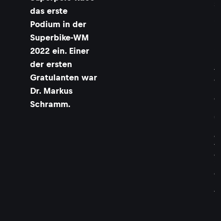
3
das erste
,
Podium in der
i
m
Superbike-WM
H
2022 ein. Einer
i
n
der ersten
t
Gratulanten war
e
r
Dr. Markus
g
Schramm.
r
u
n
d
f
e
i
e
r
t
D
r
.