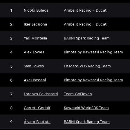
1
Nicolò Bulega
Aruba.it Racing - Ducati
2
Iker Lecuona
Aruba.it Racing - Ducati
3
Yari Montella
BARNI Spark Racing Team
4
Alex Lowes
Bimota by Kawasaki Racing Team
5
Sam Lowes
Elf Marc VDS Racing Team
6
Axel Bassani
Bimota by Kawasaki Racing Team
7
Lorenzo Baldassarri
Team GoEleven
8
Garrett Gerloff
Kawasaki WorldSBK Team
9
Álvaro Bautista
BARNI Spark Racing Team