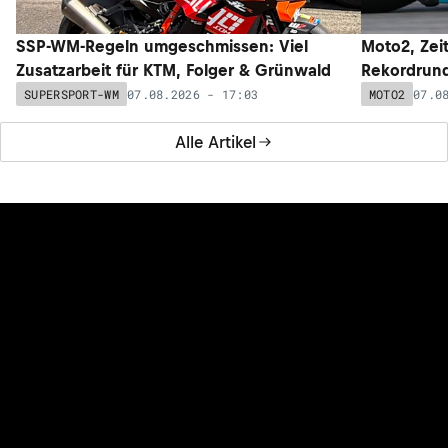
SSP-WM-Regeln umgeschmissen: Viel
Moto2, Zeit
Zusatzarbeit für KTM, Folger & Grünwald
Rekordrund
07.08.2026 - 17:03
07.0
SUPERSPORT-WM
MOTO2
Alle Artikel