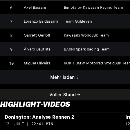
6
Axel Bassani
Bimota by Kawasaki Racing Team
7
Lorenzo Baldassarri
Team GoEleven
8
Garrett Gerloff
Kawasaki WorldSBK Team
9
Álvaro Bautista
BARNI Spark Racing Team
10
Miguel Oliveira
ROKiT BMW Motorrad WorldSBK Tea
Mehr laden
Voller Stand
HIGHLIGHT-VIDEOS
Donington: Analyse Rennen 2
I
12. JULI | 22:41 MIN
1