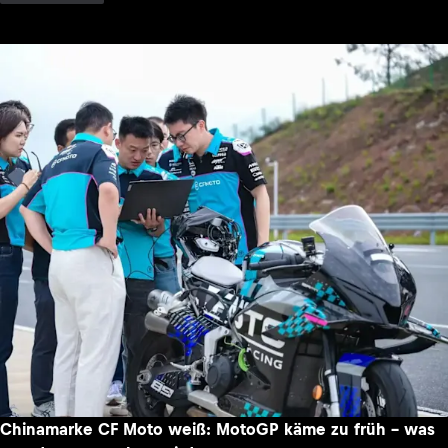
Chinamarke CF Moto weiß: MotoGP käme zu früh – was