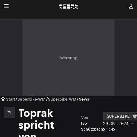
Werbung
Start
/
Superbike-WM
/
Superbike WM
/
News
Toprak
SUPERBIKE W
Von
spricht
29.09.2024 -
Ivo
21:42
Schützbach
von