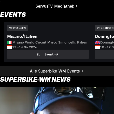
ServusTV Mediathek
EVENTS
VERGANGEN
VERGANGEN
Misano/Italien
Doningto
Misano World Circuit Marco Simoncelli, Italien
Doningto
12.–14.06.2026
10.–12.
Zum Event
Alle Superbike WM Events
SUPERBIKE-WM NEWS