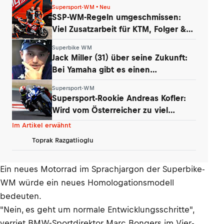
Supersport-WM • Neu
SSP-WM-Regeln umgeschmissen:
Viel Zusatzarbeit für KTM, Folger &
Grünwald
Superbike WM
Jack Miller (31) über seine Zukunft:
Bei Yamaha gibt es einen
Whistleblower
Supersport-WM
Supersport-Rookie Andreas Kofler:
Wird vom Österreicher zu viel
erwartet?
Im Artikel erwähnt
Toprak Razgatlioglu
Ein neues Motorrad im Sprachjargon der Superbike-
WM würde ein neues Homologationsmodell
bedeuten.
"Nein, es geht um normale Entwicklungsschritte",
verriet BMW-Sportdirektor Marc Bongers im Vier-