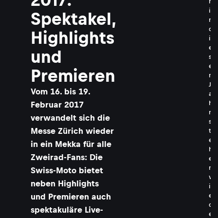
h
i
Spektakel,
n
d
Highlights
i
e
und
s
e
Premieren
m
J
Vom 16. bis 19.
a
h
Februar 2017
r
verwandelt sich die
s
Messe Zürich wieder
t
e
in ein Mekka für alle
h
Zweirad-Fans: Die
e
n
Swiss-Moto bietet
w
neben Highlights
i
und Premieren auch
e
d
spektakuläre Live-
e