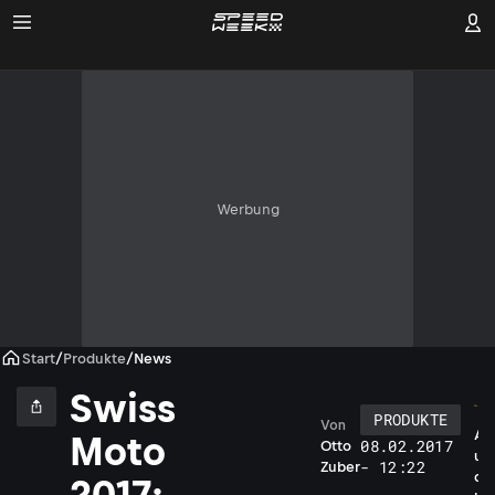
Werbung
Start
/
Produkte
/
News
Swiss
PRODUKTE
Von
A
Moto
08.02.2017
Otto
u
- 12:22
Zuber
c
2017: