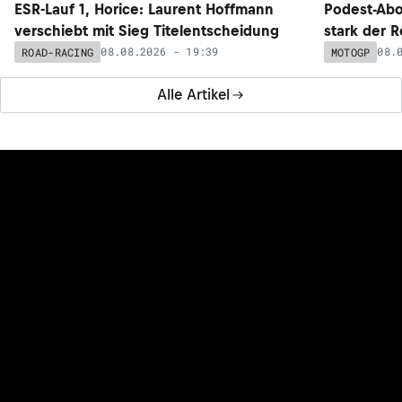
ESR-Lauf 1, Horice: Laurent Hoffmann
Podest-Abo
verschiebt mit Sieg Titelentscheidung
stark der 
08.08.2026 - 19:39
08.
ROAD-RACING
MOTOGP
Alle Artikel