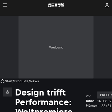
Werbung
Start
/
Produkte
/
News
Design trifft
PRODU
Von
Performance:
16.06.2
Jonas
- 22:31
Plümer
Weltpremiere