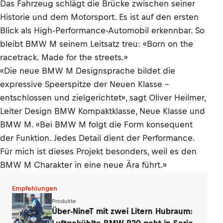
Das Fahrzeug schlägt die Brücke zwischen seiner
Historie und dem Motorsport. Es ist auf den ersten
Blick als High-Performance-Automobil erkennbar. So
bleibt BMW M seinem Leitsatz treu: «Born on the
racetrack. Made for the streets.»
«Die neue BMW M Designsprache bildet die
expressive Speerspitze der Neuen Klasse –
entschlossen und zielgerichtet», sagt Oliver Heilmer,
Leiter Design BMW Kompaktklasse, Neue Klasse und
BMW M. «Bei BMW M folgt die Form konsequent
der Funktion. Jedes Detail dient der Performance.
Für mich ist dieses Projekt besonders, weil es den
BMW M Charakter in eine neue Ära führt.»
Empfehlungen
Produkte
Über-NineT mit zwei Litern Hubraum:
Luftgekühlte BMW R20 geht in Serie