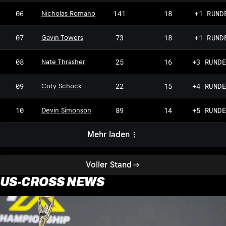
06
141
18
+1 RUND
Nicholas Romano
07
73
18
+1 RUND
Gavin Towers
08
25
16
+3 RUNDE
Nate Thrasher
09
22
15
+4 RUNDE
Coty Schock
10
89
14
+5 RUNDE
Devin Simonson
Mehr laden
Voller Stand
US-CROSS NEWS