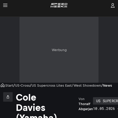
Werbung
Start
/
US-Cross
/
US Supercross Lites East/West Showdown
/
News
Cole
Von
US SUPERC
Thoralf
Davies
10.05.2026 
Abgarjan
(Yamaha)