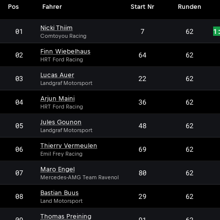
Pos
Fahrer
Start Nr
Runden
Nicki Thiim
01
7
62
1
Comtoyou Racing
Finn Wiebelhaus
02
64
62
HRT Ford Racing
Lucas Auer
03
22
62
Landgraf Motorsport
Arjun Maini
04
36
62
HRT Ford Racing
Jules Gounon
05
48
62
Landgraf Motorsport
Thierry Vermeulen
06
69
62
Emil Frey Racing
Maro Engel
07
80
62
Mercedes-AMG Team Ravenol
Bastian Buus
08
29
62
Land Motorsport
Thomas Preining
09
91
62