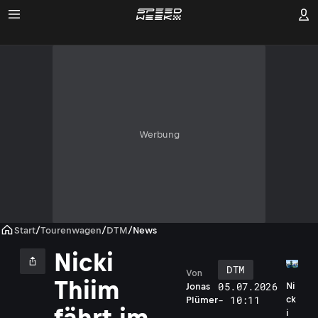
Werbung
Start
/
Tourenwagen
/
DTM
/
News
Nicki
DTM
Von
Thiim
05.07.2026
Ni
Jonas
- 10:11
ck
Plümer
fährt im
i