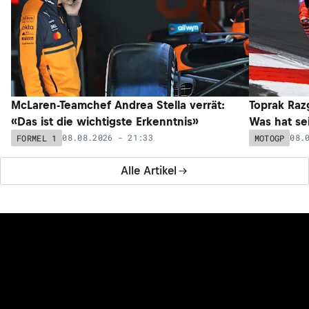
McLaren-Teamchef Andrea Stella verrät:
Toprak Razg
«Das ist die wichtigste Erkenntnis»
Was hat sei
08.08.2026 - 21:33
08.
FORMEL 1
MOTOGP
Alle Artikel