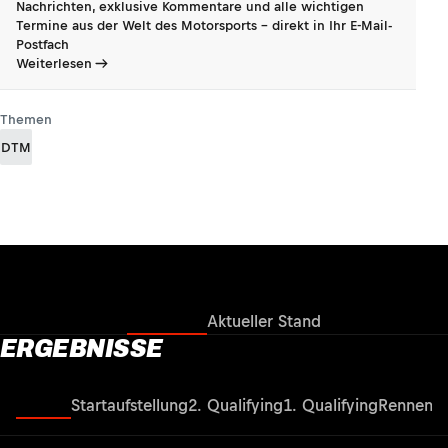
Nachrichten, exklusive Kommentare und alle wichtigen
Termine aus der Welt des Motorsports - direkt in Ihr E-Mail-
Postfach
Weiterlesen
Themen
DTM
Ergebnisse
Aktueller Stand
ERGEBNISSE
Rennen
Startaufstellung
2. Qualifying
1. Qualifying
Rennen
St