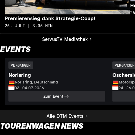
H
2
Premierensieg dank Strategie-Coup!
26. JULI | 3:05 MIN
ServusTV Mediathek
EVENTS
VERGANGEN
VERGANGEN
Norisring
Oschersl
Norisring, Deutschland
Motorsp
02.–04.07.2026
24.–26.
Zum Event
Alle DTM Events
TOURENWAGEN NEWS