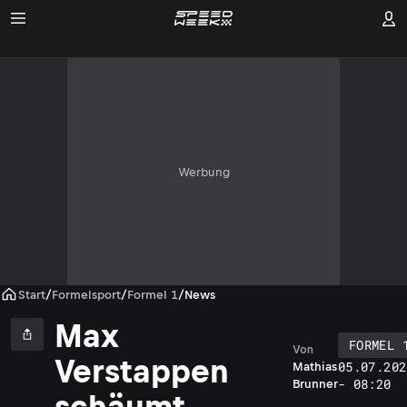
Werbung
Start
/
Formelsport
/
Formel 1
/
News
Max
FORMEL 
Von
Verstappen
05.07.202
Mathias
- 08:20
Brunner
schäumt,