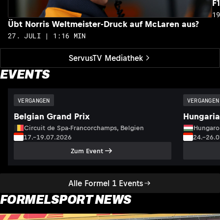
F
1
Übt Norris Weltmeister-Druck auf McLaren aus?
27. JULI | 1:16 MIN
ServusTV Mediathek
EVENTS
VERGANGEN
VERGANGEN
Belgian Grand Prix
Hungaria
Circuit de Spa-Francorchamps, Belgien
Hungaro
17.–19.07.2026
24.–26.
Zum Event
Alle Formel 1 Events
FORMELSPORT NEWS