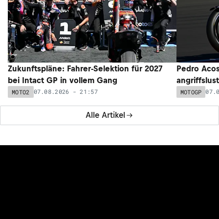
Zukunftspläne: Fahrer-Selektion für 2027
Pedro Acos
bei Intact GP in vollem Gang
angriffslus
07.08.2026 - 21:57
07.
MOTO2
MOTOGP
Alle Artikel