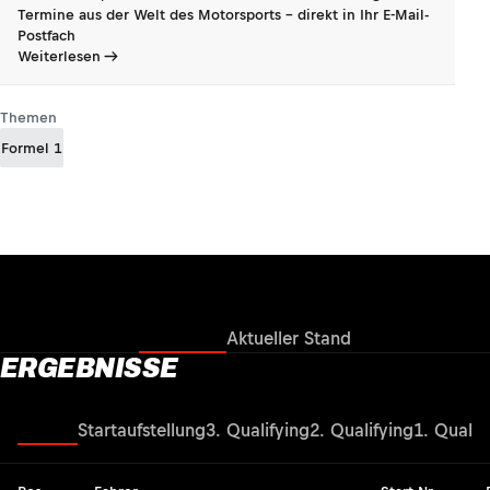
Termine aus der Welt des Motorsports - direkt in Ihr E-Mail-
Postfach
Weiterlesen
Themen
Formel 1
Ergebnisse
Aktueller Stand
ERGEBNISSE
Rennen
Startaufstellung
3. Qualifying
2. Qualifying
1. Qualif