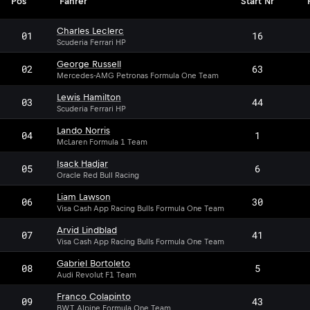
Pos
Fahrer
Start Nr
Charles Leclerc
01
16
Scuderia Ferrari HP
George Russell
02
63
Mercedes-AMG Petronas Formula One Team
Lewis Hamilton
03
44
Scuderia Ferrari HP
Lando Norris
04
1
McLaren Formula 1 Team
Isack Hadjar
05
6
Oracle Red Bull Racing
Liam Lawson
06
30
Visa Cash App Racing Bulls Formula One Team
Arvid Lindblad
07
41
Visa Cash App Racing Bulls Formula One Team
Gabriel Bortoleto
08
5
Audi Revolut F1 Team
Franco Colapinto
09
43
BWT Alpine Formula One Team