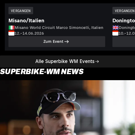
VERGANGEN
VERGANGEN
Misano/Italien
Doningto
Misano World Circuit Marco Simoncelli, Italien
Doningto
12.–14.06.2026
10.–12.
Zum Event
Alle Superbike WM Events
SUPERBIKE-WM NEWS