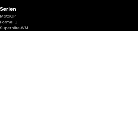
Serien
MotoGP
Formel 1
Superbike-WM