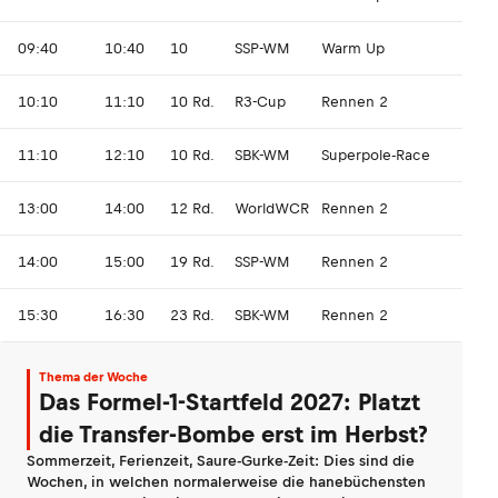
09:40
10:40
10
SSP-WM
Warm Up
10:10
11:10
10 Rd.
R3-Cup
Rennen 2
11:10
12:10
10 Rd.
SBK-WM
Superpole-Race
13:00
14:00
12 Rd.
WorldWCR
Rennen 2
14:00
15:00
19 Rd.
SSP-WM
Rennen 2
15:30
16:30
23 Rd.
SBK-WM
Rennen 2
Thema der Woche
Das Formel-1-Startfeld 2027: Platzt
die Transfer-Bombe erst im Herbst?
Sommerzeit, Ferienzeit, Saure-Gurke-Zeit: Dies sind die
Wochen, in welchen normalerweise die hanebüchensten