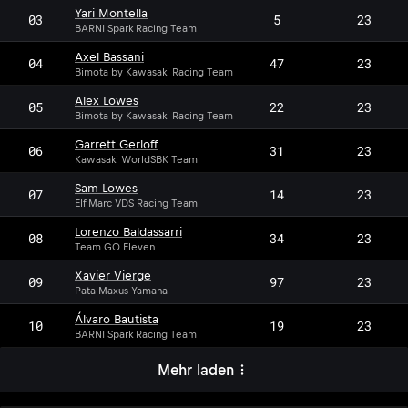
Yari Montella
03
5
23
BARNI Spark Racing Team
Axel Bassani
04
47
23
Bimota by Kawasaki Racing Team
Alex Lowes
05
22
23
Bimota by Kawasaki Racing Team
Garrett Gerloff
06
31
23
Kawasaki WorldSBK Team
Sam Lowes
07
14
23
Elf Marc VDS Racing Team
Lorenzo Baldassarri
08
34
23
Team GO Eleven
Xavier Vierge
09
97
23
Pata Maxus Yamaha
Álvaro Bautista
10
19
23
BARNI Spark Racing Team
Mehr laden