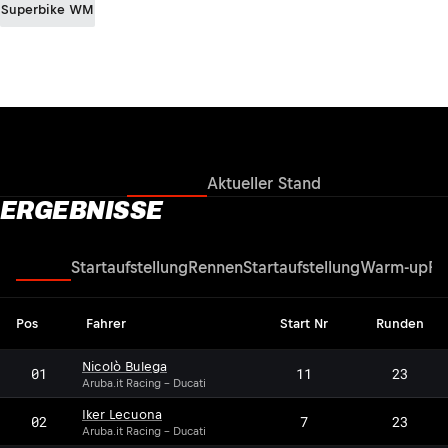
Superbike WM
Ergebnisse
Aktueller Stand
ERGEBNISSE
Rennen
Startaufstellung
Rennen
Startaufstellung
Warm-up
Re
Pos
Fahrer
Start Nr
Runden
Nicolò Bulega
01
11
23
Aruba.it Racing - Ducati
Iker Lecuona
02
7
23
Aruba.it Racing - Ducati