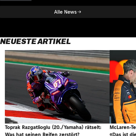
Alle News
NEUESTE ARTIKEL
Toprak Razgatlioglu (20./Yamaha) rätselt:
McLaren-Te
Was hat seinen Reifen zerstört?
«Das ist di