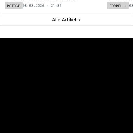
08.08.2026 - 21:35
0
MOTOGP
FORMEL 1
Alle Artikel