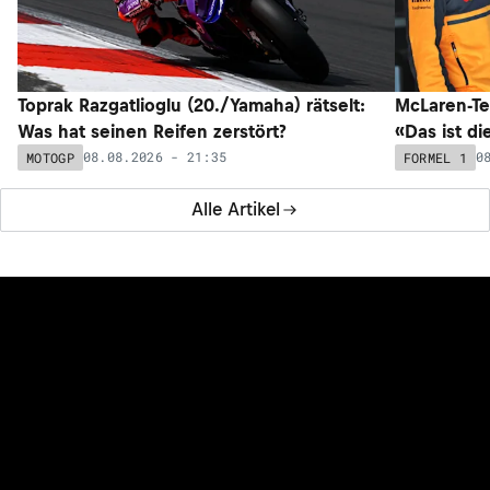
Toprak Razgatlioglu (20./Yamaha) rätselt:
McLaren-Te
Was hat seinen Reifen zerstört?
«Das ist di
08.08.2026 - 21:35
0
MOTOGP
FORMEL 1
Alle Artikel