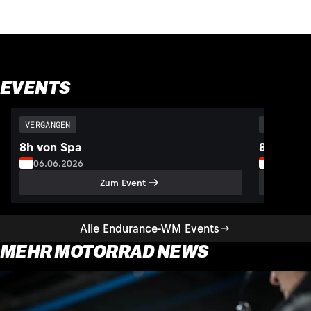
EVENTS
VERGANGEN
VERGANGEN
8h von Spa
8h von S
06.06.2026
05.07.2
Zum Event
Alle Endurance-WM Events
MEHR MOTORRAD NEWS