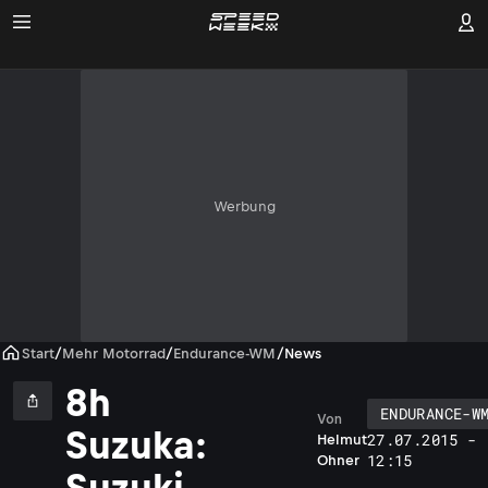
Werbung
Start
/
Mehr Motorrad
/
Endurance-WM
/
News
8h
ENDURANCE-W
Von
Suzuka:
27.07.2015 -
Helmut
12:15
Ohner
Suzuki